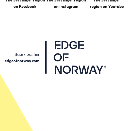
on Facebook
on Instagram
region on Youtube
Besøk oss her
edgeofnorway.com