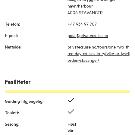
havn/harbour
4006 STAVANGER
Telefon
:
+47 934 97 707
E-post
:
post@privatecruise.no
Nettside
:
privatecruise.no/tours/one-two-th
ree-day-cruises-in-ryfylke-or-lysefj
orden-stavanger/
Fasiliteter
Guiding tilgjengelig
:
Toalett
:
Sesong
:
Høst
Vår