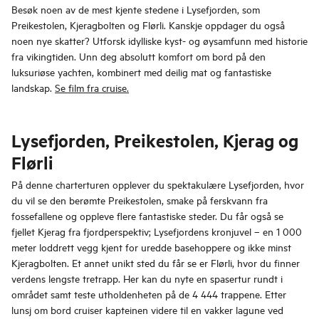
Besøk noen av de mest kjente stedene i Lysefjorden, som
Preikestolen, Kjeragbolten og Flørli. Kanskje oppdager du også
noen nye skatter? Utforsk idylliske kyst- og øysamfunn med historie
fra vikingtiden. Unn deg absolutt komfort om bord på den
luksuriøse yachten, kombinert med deilig mat og fantastiske
landskap.
Se film fra cruise.
Lysefjorden, Preikestolen, Kjerag og
Flørli
På denne charterturen opplever du spektakulære Lysefjorden, hvor
du vil se den berømte Preikestolen, smake på ferskvann fra
fossefallene og oppleve flere fantastiske steder. Du får også se
fjellet Kjerag fra fjordperspektiv; Lysefjordens kronjuvel – en 1 000
meter loddrett vegg kjent for uredde basehoppere og ikke minst
Kjeragbolten. Et annet unikt sted du får se er Flørli, hvor du finner
verdens lengste tretrapp. Her kan du nyte en spasertur rundt i
området samt teste utholdenheten på de 4 444 trappene. Etter
lunsj om bord cruiser kapteinen videre til en vakker lagune ved