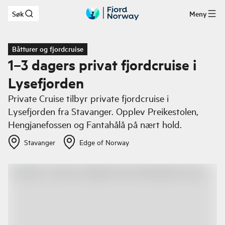
Søk
Meny
Hopp til hovedinnhold
Båtturer og fjordcruise
1–3 dagers privat fjordcruise i
Lysefjorden
Private Cruise tilbyr private fjordcruise i
Lysefjorden fra Stavanger. Opplev Preikestolen,
Hengjanefossen og Fantahålå på nært hold.
Stavanger
Edge of Norway