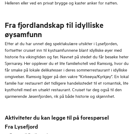
Helleren eller ved en privat brygge og kaster anker for natten.
Fra fjordlandskap til idylliske
øysamfunn
Etter at du har unnet deg spektakulære utsikter i Lysefjorden,
fortsetter cruiset inn til kystsamfunnene blant idylliske øyer med
historie fra vikingtiden og før. Navnet på stedet du får besøke heter
Sjernarøy. Her opplever du et lite familiehotell ved Ramsvig, hvor du
får smake på lokale delikatesser i deres sommerrestaurant i idylliske
omgivelser. Ramsvig ligger på den vakre “Kirkeøya/Kyrkjøy”. En lokal
familie har restaurert det tidligere handelsstedet til et romantisk, lite
kysthotell med en utsøkt restaurant. Cruiset tar deg også til den
sjarmerende Jøsenfjorden, rik på både historie og skjønnhet.
Aktiviteter du kan legge til på forespørsel
Fra Lysefjord