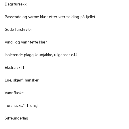
Dagstursekk
Passende og varme klær etter værmelding på fjellet
Gode turstøvler
Vind- og vanntette klær
Isolerende plagg (dunjakke, ullgenser e.l.)
Ekstra skift
Lue, skjerf, hansker
Vannflaske
Tursnacks/litt lunsj
Sitteunderlag