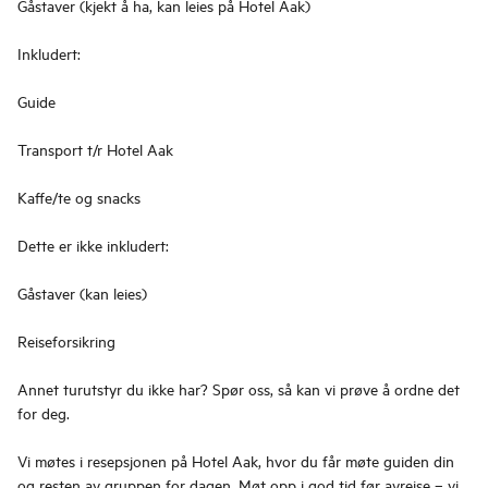
Gåstaver (kjekt å ha, kan leies på Hotel Aak)
Inkludert:
Guide
Transport t/r Hotel Aak
Kaffe/te og snacks
Dette er ikke inkludert:
Gåstaver (kan leies)
Reiseforsikring
Annet turutstyr du ikke har? Spør oss, så kan vi prøve å ordne det
for deg.
Vi møtes i resepsjonen på Hotel Aak, hvor du får møte guiden din
og resten av gruppen for dagen. Møt opp i god tid før avreise – vi