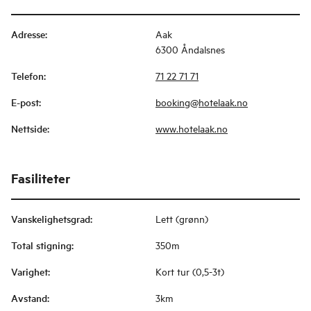
Adresse
:
Aak
6300 Åndalsnes
Telefon
:
71 22 71 71
E-post
:
booking@hotelaak.no
Nettside
:
www.hotelaak.no
Fasiliteter
Vanskelighetsgrad
:
Lett (grønn)
Total stigning
:
350m
Varighet
:
Kort tur (0,5-3t)
Avstand
:
3km