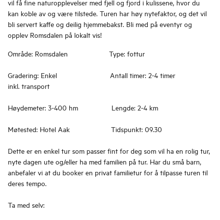
vil få fine naturopplevelser med fjell og fjord i kulissene, hvor du
kan koble av og være tilstede. Turen har høy nytefaktor, og det vil
bli servert kaffe og deilig hjemmebakst. Bli med på eventyr og
opplev Romsdalen på lokalt vis!
Område: Romsdalen Type: fottur
Gradering: Enkel Antall timer: 2-4 timer
inkl. transport
Høydemeter: 3-400 hm Lengde: 2-4 km
Møtested: Hotel Aak Tidspunkt: 09.30
Dette er en enkel tur som passer fint for deg som vil ha en rolig tur,
nyte dagen ute og/eller ha med familien på tur. Har du små barn,
anbefaler vi at du booker en privat familietur for å tilpasse turen til
deres tempo.
Ta med selv: