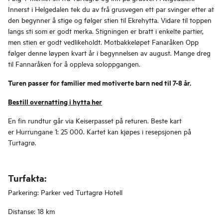
Innerst i Helgedalen tek du av frå grusvegen ett par svinger etter at
den begynner å stige og følger stien til Ekrehytta. Vidare til toppen
langs sti som er godt merka. Stigningen er bratt i enkelte partier,
men stien er godt vedlikeholdt. Motbakkeløpet Fanaråken Opp
følger denne løypen kvart år i begynnelsen av august. Mange dreg
til Fannaråken for å oppleva soloppgangen.
Turen passer for familier med motiverte barn ned til 7-8 år.
Bestill overnatting i hytta her
En fin rundtur går via Keiserpasset på returen. Beste kart
er Hurrungane 1: 25 000. Kartet kan kjøpes i resepsjonen på
Turtagrø.
Turfakta:
Parkering: Parker ved Turtagrø Hotell
Distanse: 18 km