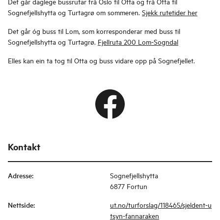
Det går daglege bussrutar frå Oslo til Otta og frå Otta til
Sognefjellshytta og Turtagrø om sommeren.
Sjekk rutetider her
Det går óg buss til Lom, som korresponderar med buss til
Sognefjellshytta og Turtagrø.
Fjellruta 200 Lom-Sogndal
Elles kan ein ta tog til Otta og buss vidare opp på Sognefjellet.
Kontakt
Adresse
:
Sognefjellshytta
6877 Fortun
Nettside
:
ut.no/turforslag/118465/sjeldent-u
tsyn-fannaraken