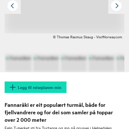
© Thomas Rasmus Skaug - VisitNorway.com
Legg til reiseplanen min
Fannaråki er eit populært turmål, både for
fjellvandrere og for dei som samler på toppar
over 2 000 meter
Følg T-merket sti fra Turtagrø og inn på grusvei i Helgedalen.