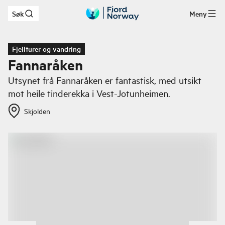
Søk
Meny
Hopp til hovedinnhold
Fjellturer og vandring
Fannaråken
Utsynet frå Fannaråken er fantastisk, med utsikt
mot heile tinderekka i Vest-Jotunheimen.
Skjolden