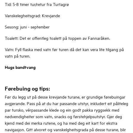
Tid: 5-8 timer tur/retur fra Turtagrø
Vanskelegheitsgrad: Krevjande
Sesong: juni - september
Toalett: Det er offentleg toalett på toppen av Fannaråken.
Vatn: Fyll flaska med vatn før turen då det kan vera lite tilgang på
vatn på turen.
Hugs bandtvang
Førebuing og tips:
Før du legg ut på desse krevjande turane, er grundige førebuingar
avgjerande. Pass på at du har passande utstyr, inkludert eit påliteleg
par tursko, vêrpassande klede og ein godt pakka ryggsekk med
nødvendigheiter som vatn, snacks og førstehjelpsutstyr. Gjer deg
kjend med dei merka rutene, og ha med deg eit kart for ekstra
navigasjon. Gitt alvoret og vanskelgheitsgrada på desse turane, blir