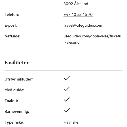
6002 Ålesund
Telefon
:
+47 40 55 46 70
E-post
:
travel@uteguiden.com
Nettside
:
uteguiden.com/opplevelse/fisketu
r-alesund
Fasiliteter
Utstyr inkludert
:
Med guide
:
Toalett
:
Barnevennlig
:
Type fiske
:
Havfiske