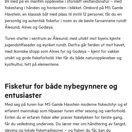
Bli med på en maritim opplevelse i storslått vestlandsnatur – med
fiskestang i hånden og horisonten i blikket. Ombord på MS Gamle
Havstein, en klassisk båt med plass til inntil 12 personer, får du en
personlig og autentisk fisketur i noen av de beste farvannene rundt
Ålesund, Alnes og Godøya.
Turen starter i sentrum av Ålesund, med utsikt mot byens kjente
jugendstilfasader og øyriket rundt. Derfra går ferden ut mot havet,
med ikoniske stopp som Alnes fyr og Godøya – kjent for vakker
utsikt og gode fiskeforhold. Her får du både naturopplevelser og
kystkultur, tett på elementene.
Fisketur for både nybegynnere og
entusiaster
Med seg på turen har MS Gamle Havstein moderne fiskeutstyr og et
erfarent mannskap som tilpasser turen etter sesong og værforhold.
Enten du er erfaren fisker eller prøver fiskelykken for første gang,
får du veiledning underveis. Du lærer mer om håndtering av fangst,
sløying og lokale fisketradisjoner – og fisken du får, kan du