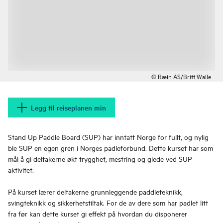
© Ræin AS/Britt Walle
Legg til reiseplanen min
Stand Up Paddle Board (SUP) har inntatt Norge for fullt, og nylig
ble SUP en egen gren i Norges padleforbund. Dette kurset har som
mål å gi deltakerne økt trygghet, mestring og glede ved SUP
aktivitet.
På kurset lærer deltakerne grunnleggende paddleteknikk,
svingteknikk og sikkerhetstiltak. For de av dere som har padlet litt
fra før kan dette kurset gi effekt på hvordan du disponerer