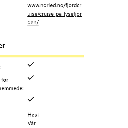
www.norled.no/fjordcr
uise/cruise-pa-lysefjor
den/
er
:
 for
shemmede
:
Høst
Vår