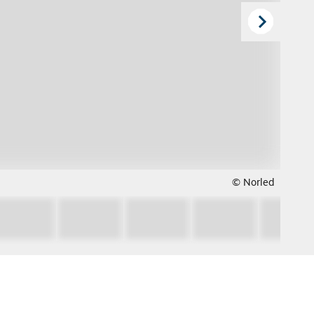
© Norled