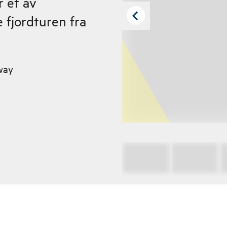
r et av
fjordturen fra
way