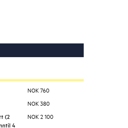
NOK 760
NOK 380
tt (2
NOK 2 100
nntil 4