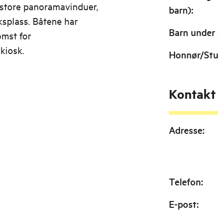
store panoramavinduer,
barn)
:
kksplass. Båtene har
Barn under 
omst for
 kiosk.
Honnør/St
Kontakt
Adresse
:
Telefon
:
E-post
: