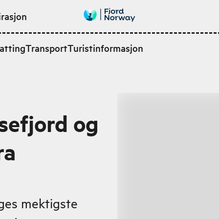
irasjon
atting
Transport
Turistinformasjon
sefjord og
ra
ges mektigste