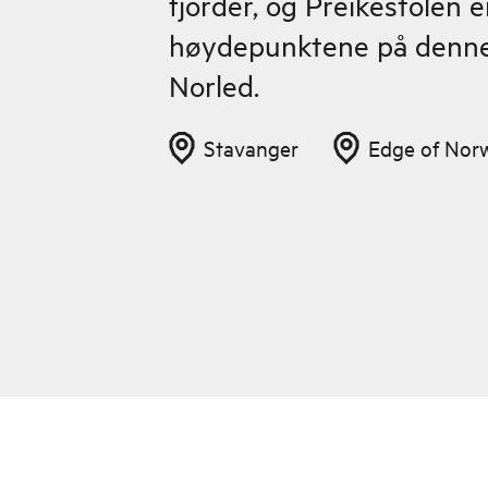
fjorder, og Preikestolen e
høydepunktene på denne 
Norled.
Stavanger
Edge of Nor