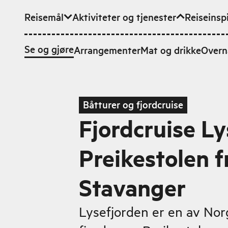
Reisemål
Aktiviteter og tjenester
Reiseinsp
Hopp til hovedinnhold
Se og gjøre
Arrangementer
Mat og drikke
Overn
Båtturer og fjordcruise
Fjordcruise Ly
Preikestolen f
Stavanger
Lysefjorden er en av Nor