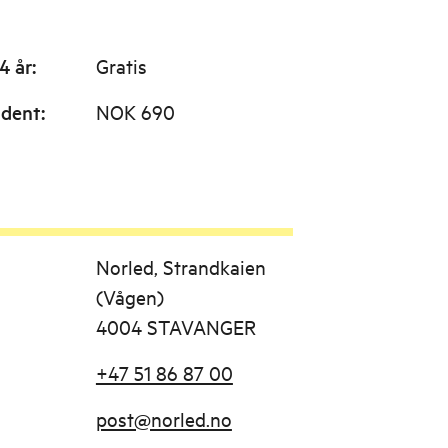
4 år
:
Gratis
udent
:
NOK 690
Norled, Strandkaien
(Vågen)
4004 STAVANGER
+47 51 86 87 00
post@norled.no