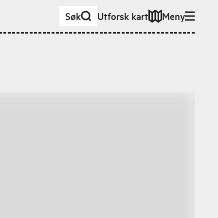
Søk
Utforsk kart
Meny