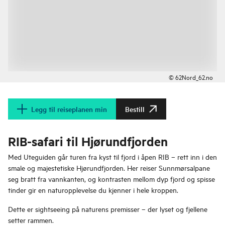
© 62Nord_62.no
Legg til reiseplanen min
Bestill
RIB-safari til Hjørundfjorden
Med Uteguiden går turen fra kyst til fjord i åpen RIB – rett inn i den
smale og majestetiske Hjørundfjorden. Her reiser Sunnmørsalpane
seg bratt fra vannkanten, og kontrasten mellom dyp fjord og spisse
tinder gir en naturopplevelse du kjenner i hele kroppen.
Dette er sightseeing på naturens premisser – der lyset og fjellene
setter rammen.