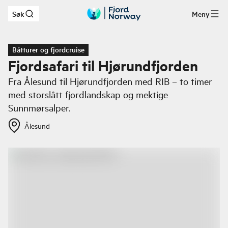
Søk
Meny
Hopp til hovedinnhold
Båtturer og fjordcruise
Fjordsafari til Hjørundfjorden
Fra Ålesund til Hjørundfjorden med RIB – to timer
med storslått fjordlandskap og mektige
Sunnmørsalper.
Ålesund