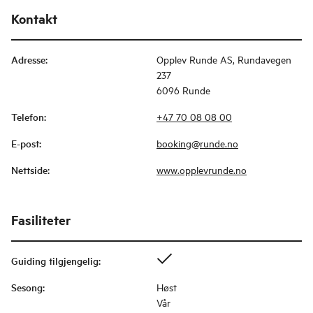
Kontakt
Adresse
:
Opplev Runde AS, Rundavegen
237
6096 Runde
Telefon
:
+47 70 08 08 00
E-post
:
booking@runde.no
Nettside
:
www.opplevrunde.no
Fasiliteter
Guiding tilgjengelig
:
Sesong
:
Høst
Vår