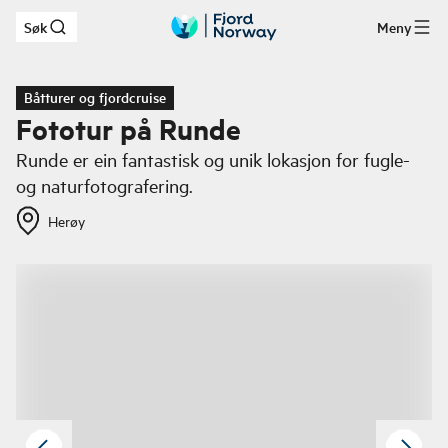
Søk
Meny
Hopp til hovedinnhold
Båtturer og fjordcruise
Fototur på Runde
Runde er ein fantastisk og unik lokasjon for fugle-
og naturfotografering.
Herøy