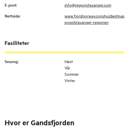
E-post
:
info@regionstavanger.com
Nettside
:
www.fjordnorway.com/no/destinas
joner/stavanger-regionen
Fasiliteter
Sesong
:
Høst
Vår
Sommer
Vinter
Hvor er
Gandsfjorden