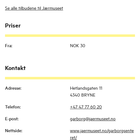
Se alle tilbudene til Jærmuseet
Priser
Fra
:
NOK 30
Kontakt
Adresse
:
Hetlandsgaten 11
4340 BRYNE
Telefon
:
+47 47 77 60 20
E-post
:
garborg@jaermuseet.no
Nettside
:
www.jaermuseet.no/garborgsente
ret/