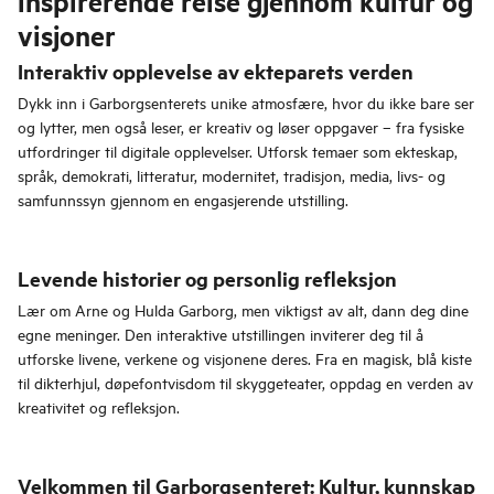
inspirerende reise gjennom kultur og
visjoner
Interaktiv opplevelse av ekteparets verden
Dykk inn i Garborgsenterets unike atmosfære, hvor du ikke bare ser
og lytter, men også leser, er kreativ og løser oppgaver – fra fysiske
utfordringer til digitale opplevelser. Utforsk temaer som ekteskap,
språk, demokrati, litteratur, modernitet, tradisjon, media, livs- og
samfunnssyn gjennom en engasjerende utstilling.
Levende historier og personlig refleksjon
Lær om Arne og Hulda Garborg, men viktigst av alt, dann deg dine
egne meninger. Den interaktive utstillingen inviterer deg til å
utforske livene, verkene og visjonene deres. Fra en magisk, blå kiste
til dikterhjul, døpefontvisdom til skyggeteater, oppdag en verden av
kreativitet og refleksjon.
Velkommen til Garborgsenteret: Kultur, kunnskap