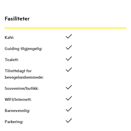
Fasiliteter
Kafé
:
Guiding tilgjengelig
:
Toalett
:
Tilrettelagt for
bevegelseshemmede
:
Souvenirer/butikk
:
WIFI/Internett
:
Barnevennlig
:
Parkering
: