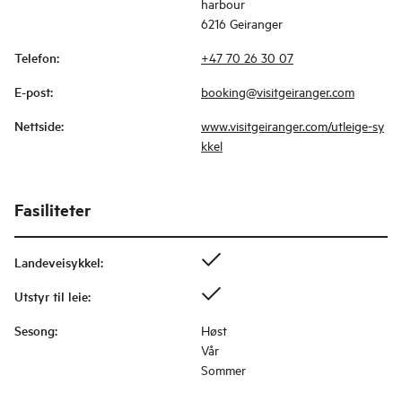
harbour
6216 Geiranger
Telefon
:
+47 70 26 30 07
E-post
:
booking@visitgeiranger.com
Nettside
:
www.visitgeiranger.com/utleige-sy
kkel
Fasiliteter
Landeveisykkel
:
Utstyr til leie
:
Sesong
:
Høst
Vår
Sommer