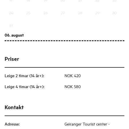
24
25
26
27
28
29
30
31
06. august
Priser
Leige 2 timar (14 år+)
:
NOK 420
Leige 4 timar (14 år+)
:
NOK 580
Kontakt
Adresse
:
Geiranger Tourist center -