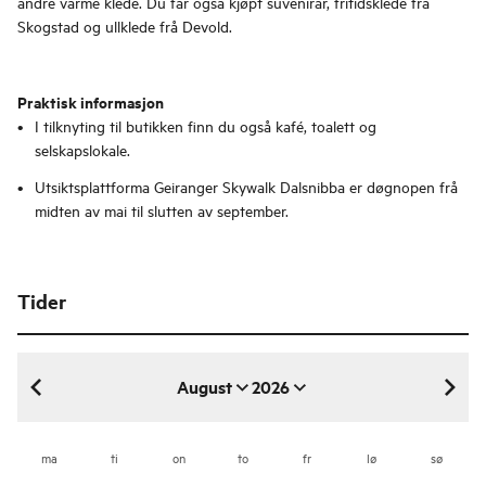
andre varme klede. Du får også kjøpt suvenirar, fritidsklede frå
Skogstad og ullklede frå Devold.
Praktisk informasjon
I tilknyting til butikken finn du også kafé, toalett og
selskapslokale.
Utsiktsplattforma Geiranger Skywalk Dalsnibba er døgnopen frå
midten av mai til slutten av september.
Tider
August
2026
august 2026
ma
ti
on
to
fr
lø
sø