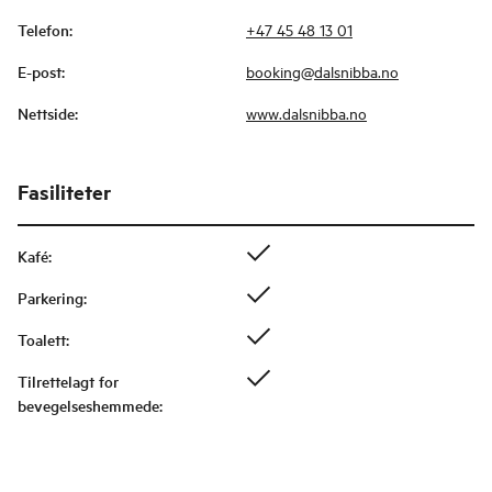
Telefon
:
+47 45 48 13 01
E-post
:
booking@dalsnibba.no
Nettside
:
www.dalsnibba.no
Fasiliteter
Kafé
:
Parkering
:
Toalett
:
Tilrettelagt for
bevegelseshemmede
: