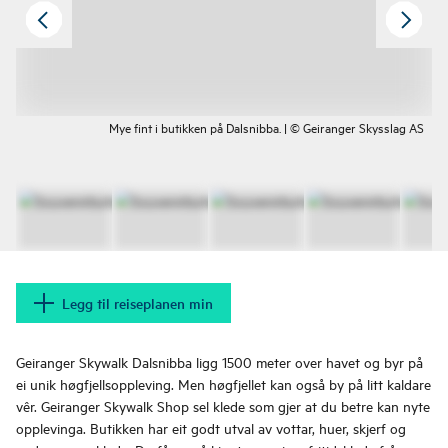
Mye fint i butikken på Dalsnibba. | © Geiranger Skysslag AS
Legg til reiseplanen min
Geiranger Skywalk Dalsnibba ligg 1500 meter over havet og byr på
ei unik høgfjellsoppleving. Men høgfjellet kan også by på litt kaldare
vêr. Geiranger Skywalk Shop sel klede som gjer at du betre kan nyte
opplevinga. Butikken har eit godt utval av vottar, huer, skjerf og