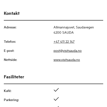
Kontakt
Adresse
:
Allmannajuvet, Saudavegen
4200 SAUDA
Telefon
:
+47 411 22 147
E-post
:
post@visitsauda.no
Nettside
:
www.visitsauda.no
Fasiliteter
Kafé
:
Parkering
: