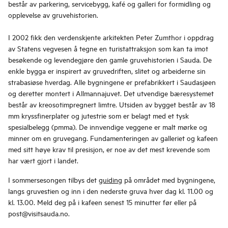
består av parkering, servicebygg, kafé og galleri for formidling og
opplevelse av gruvehistorien.
I 2002 fikk den verdenskjente arkitekten Peter Zumthor i oppdrag
av Statens vegvesen å tegne en turistattraksjon som kan ta imot
besøkende og levendegjøre den gamle gruvehistorien i Sauda. De
enkle bygga er inspirert av gruvedriften, slitet og arbeiderne sin
strabasiøse hverdag. Alle bygningene er prefabrikkert i Saudasjøen
og deretter montert i Allmannajuvet. Det utvendige bæresystemet
består av kreosotimpregnert limtre. Utsiden av bygget består av 18
mm kryssfinerplater og jutestrie som er belagt med et tysk
spesialbelegg (pmma). De innvendige veggene er malt mørke og
minner om en gruvegang. Fundamenteringen av galleriet og kafeen
med sitt høye krav til presisjon, er noe av det mest krevende som
har vært gjort i landet.
I sommersesongen tilbys det
guiding
på området med bygningene,
langs gruvestien og inn i den nederste gruva hver dag kl. 11.00 og
kl. 13.00. Meld deg på i kafeen senest 15 minutter før eller på
post@visitsauda.no.