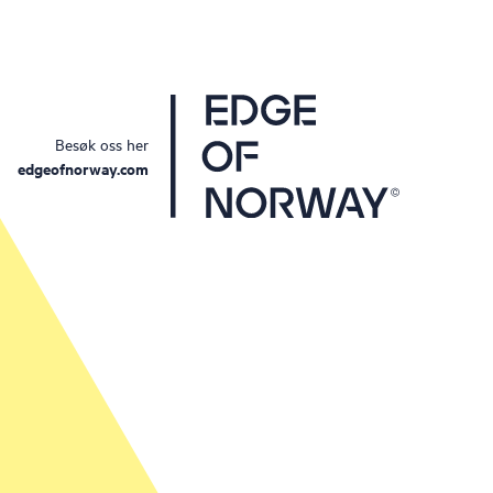
Besøk oss her
edgeofnorway.com