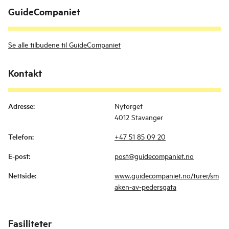
GuideCompaniet
Se alle tilbudene til GuideCompaniet
Kontakt
Adresse
:
Nytorget
4012 Stavanger
Telefon
:
+47 51 85 09 20
E-post
:
post@guidecompaniet.no
Nettside
:
www.guidecompaniet.no/turer/sm
aken-av-pedersgata
Fasiliteter