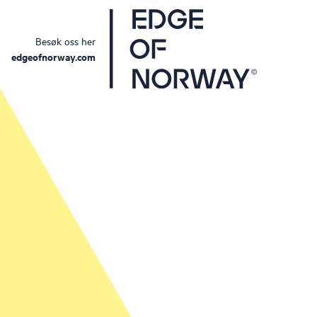
Besøk oss her
edgeofnorway.com