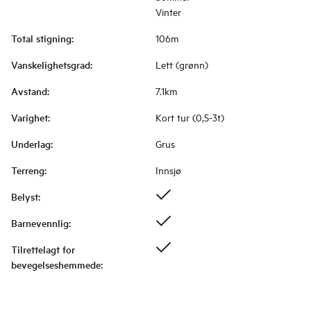
Vinter
Total stigning
:
106m
Vanskelighetsgrad
:
Lett (grønn)
Avstand
:
7.1km
Varighet
:
Kort tur (0,5-3t)
Underlag
:
Grus
Terreng
:
Innsjø
Belyst
:
Barnevennlig
:
Tilrettelagt for
bevegelseshemmede
: