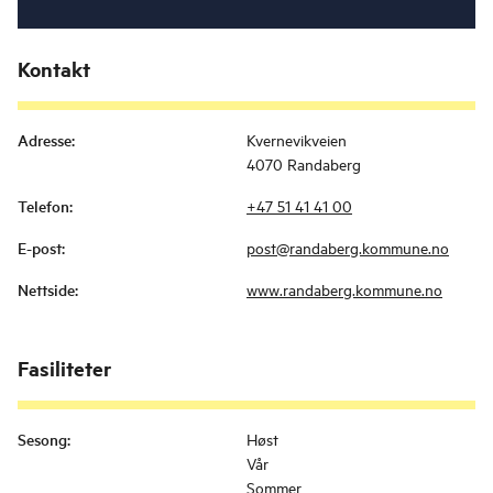
Kontakt
Adresse
:
Kvernevikveien
4070 Randaberg
Telefon
:
+47 51 41 41 00
E-post
:
post@randaberg.kommune.no
Nettside
:
www.randaberg.kommune.no
Fasiliteter
Sesong
:
Høst
Vår
Sommer