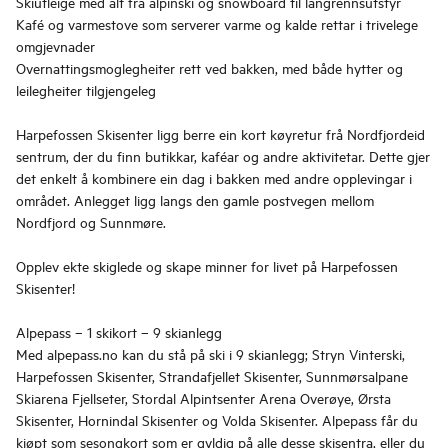
Skiutleige med alt frå alpinski og snowboard til langrennsutstyr
Kafé og varmestove som serverer varme og kalde rettar i trivelege
omgjevnader
Overnattingsmoglegheiter rett ved bakken, med både hytter og
leilegheiter tilgjengeleg
Harpefossen Skisenter ligg berre ein kort køyretur frå Nordfjordeid
sentrum, der du finn butikkar, kaféar og andre aktivitetar. Dette gjer
det enkelt å kombinere ein dag i bakken med andre opplevingar i
området. Anlegget ligg langs den gamle postvegen mellom
Nordfjord og Sunnmøre.
Opplev ekte skiglede og skape minner for livet på Harpefossen
Skisenter!
Alpepass – 1 skikort – 9 skianlegg
Med alpepass.no kan du stå på ski i 9 skianlegg; Stryn Vinterski,
Harpefossen Skisenter, Strandafjellet Skisenter, Sunnmørsalpane
Skiarena Fjellseter, Stordal Alpintsenter Arena Overøye, Ørsta
Skisenter, Hornindal Skisenter og Volda Skisenter. Alpepass får du
kjøpt som sesongkort som er gyldig på alle desse skisentra, eller du