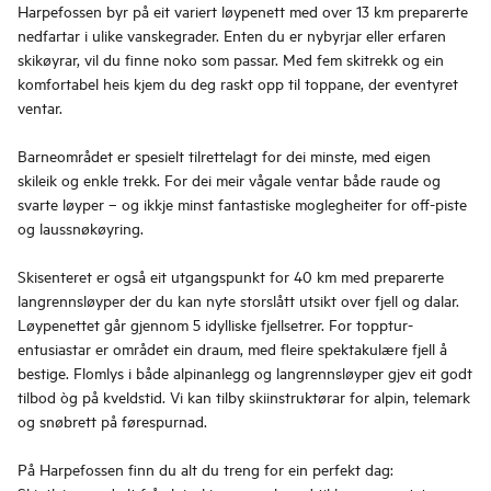
Harpefossen byr på eit variert løypenett med over 13 km preparerte
nedfartar i ulike vanskegrader. Enten du er nybyrjar eller erfaren
skikøyrar, vil du finne noko som passar. Med fem skitrekk og ein
komfortabel heis kjem du deg raskt opp til toppane, der eventyret
ventar.
Barneområdet er spesielt tilrettelagt for dei minste, med eigen
skileik og enkle trekk. For dei meir vågale ventar både raude og
svarte løyper – og ikkje minst fantastiske moglegheiter for off-piste
og laussnøkøyring.
Skisenteret er også eit utgangspunkt for 40 km med preparerte
langrennsløyper der du kan nyte storslått utsikt over fjell og dalar.
Løypenettet går gjennom 5 idylliske fjellsetrer. For topptur-
entusiastar er området ein draum, med fleire spektakulære fjell å
bestige. Flomlys i både alpinanlegg og langrennsløyper gjev eit godt
tilbod òg på kveldstid. Vi kan tilby skiinstruktørar for alpin, telemark
og snøbrett på førespurnad.
På Harpefossen finn du alt du treng for ein perfekt dag: