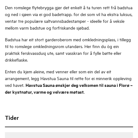
Den romslege flytebrygga gjer det enkelt å ta turen rett frå badstua
og ned i sjøen via ei god badetrapp. for dei som vil ha ekstra luksus,
ventar tre populære saltvannsbadestamper - ideelle for å veksle
mellom varm badstue og forfriskande sjøbad.
Badstua har eit stort garderoberom med omkledningsplass, i tillegg
til to romslege omkledningsrom utandørs. Her finn du òg ein
praktisk ferskvassdusj ute, samt vasskran for å fylle bøtte eller
drikkeflaske.
Enten du kjem aleine, med venner eller som ein del av eit
arrangement, legg Havstua Sauna til rette for ei minnerik oppleving
Havstua Sauna ønskjer deg velkomen til sauna i Florø –
ved havet.
der kystnatur, varme og velvære møtast.
Tider