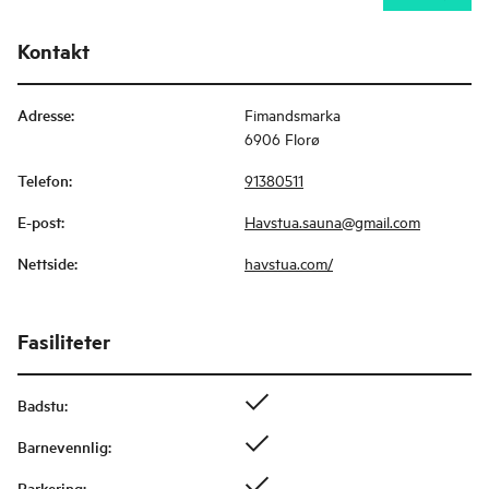
Kontakt
Adresse
:
Fimandsmarka
6906 Florø
Telefon
:
91380511
E-post
:
Havstua.sauna@gmail.com
Nettside
:
havstua.com/
Fasiliteter
Badstu
:
Barnevennlig
:
Parkering
: