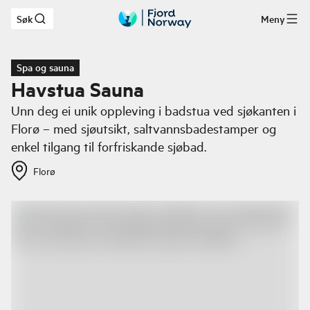
Søk
Meny
Hopp til hovedinnhold
Spa og sauna
Havstua Sauna
Unn deg ei unik oppleving i badstua ved sjøkanten i
Florø – med sjøutsikt, saltvannsbadestamper og
enkel tilgang til forfriskande sjøbad.
Florø