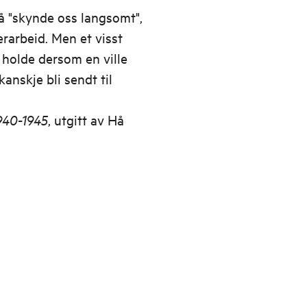
 å "skynde oss langsomt",
erarbeid. Men et visst
 holde dersom en ville
kanskje bli sendt til
1940-1945
, utgitt av Hå