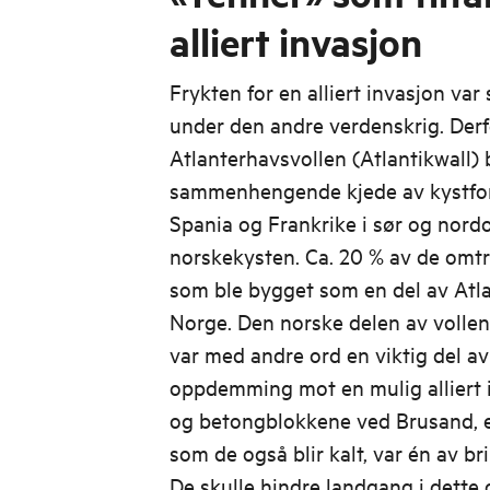
alliert invasjon
Frykten for en alliert invasjon var
under den andre verdenskrig. Derf
Atlanterhavsvollen (Atlantikwall)
sammenhengende kjede av kystfor
Spania og Frankrike i sør og nord
norskekysten. Ca. 20 % av de omtr
som ble bygget som en del av Atla
Norge. Den norske delen av volle
var med andre ord en viktig del av
oppdemming mot en mulig alliert i
og betongblokkene ved Brusand, e
som de også blir kalt, var én av br
De skulle hindre landgang i dette