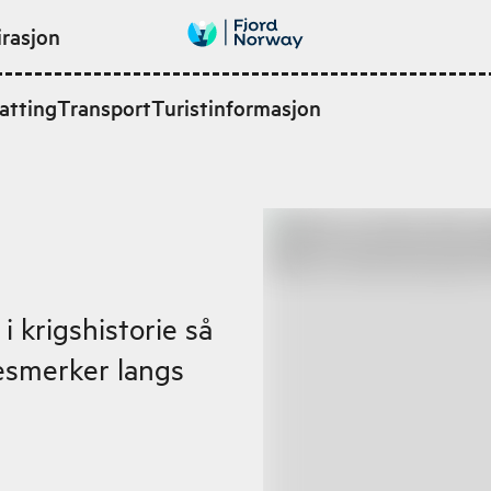
irasjon
atting
Transport
Turistinformasjon
i krigshistorie så
nesmerker langs