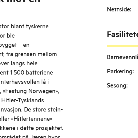
Nettside
:
 stor blant tyskerne
Fasilitet
or ble
 bygget – en
t, fra grensen mellom
Barnevennl
over langs hele
Parkering
:
ent 1 500 batteriene
nterhavsvollen lå i
Sesong
:
n, «Festung Norwegen»,
 Hitler-Tysklands
nvasjon. De store stein-
ller «Hitlertennene»
ikkene i dette prosjektet.
 området på Jæren hvor