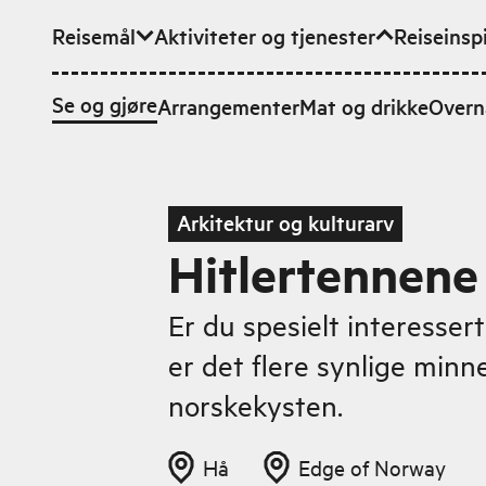
Reisemål
Aktiviteter og tjenester
Reiseinsp
Hopp til hovedinnhold
Se og gjøre
Arrangementer
Mat og drikke
Overn
Arkitektur og kulturarv
Hitlertennene
Er du spesielt interessert 
er det flere synlige min
norskekysten.
Hå
Edge of Norway