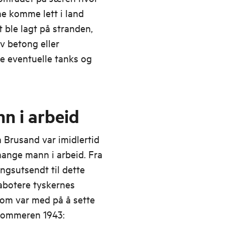
ne komme lett i land
t ble lagt på stranden,
v betong eller
pe eventuelle tanks og
n i arbeid
 Brusand var imidlertid
mange mann i arbeid. Fra
gsutsendt til dette
sabotere tyskernes
som var med på å sette
sommeren 1943: