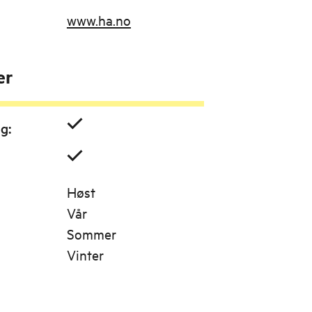
www.ha.no
er
ig
:
Høst
Vår
Sommer
Vinter