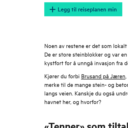
Legg til reiseplanen min
Noen av restene er det som lokalt 
De er store steinblokker og var en
kystfort for å unngå invasjon fra de
Kjører du forbi
Brusand på Jæren
,
merke til de mange stein- og bet
langs veien. Kanskje du også und
havnet her, og hvorfor?
«Tenner» som tilt