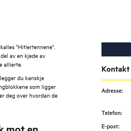
kalles "Hitlertennene".
 del av en kjede av
 allierte.
Kontakt
 legger du kanskje
ongblokkene som ligger
Adresse
:
rer deg over hvordan de
Telefon
:
ak mot en
E-post
: