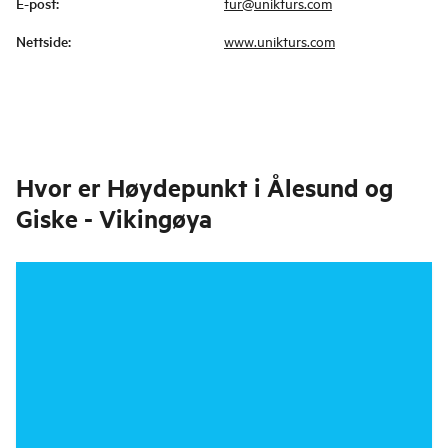
E-post
:
tur@unikturs.com
Nettside
:
www.unikturs.com
Hvor er
Høydepunkt i Ålesund og
Giske - Vikingøya