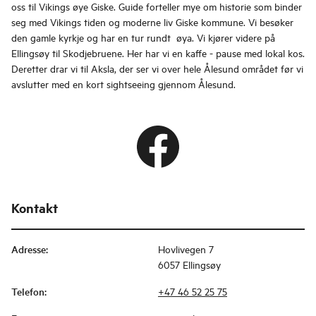
oss til Vikings øye Giske. Guide forteller mye om historie som binder
seg med Vikings tiden og moderne liv Giske kommune. Vi besøker
den gamle kyrkje og har en tur rundt øya. Vi kjører videre på
Ellingsøy til Skodjebruene. Her har vi en kaffe - pause med lokal kos.
Deretter drar vi til Aksla, der ser vi over hele Ålesund området før vi
avslutter med en kort sightseeing gjennom Ålesund.
Kontakt
Adresse
:
Hovlivegen 7
6057 Ellingsøy
Telefon
:
+47 46 52 25 75