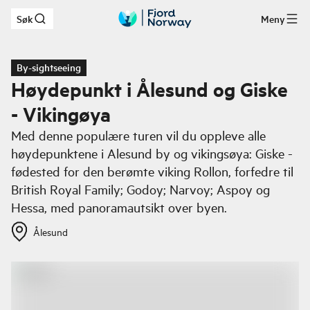
Søk
Meny
Hopp til hovedinnhold
By-sightseeing
Høydepunkt i Ålesund og Giske
- Vikingøya
Med denne populære turen vil du oppleve alle
høydepunktene i Alesund by og vikingsøya: Giske -
fødested for den berømte viking Rollon, forfedre til
British Royal Family; Godoy; Narvoy; Aspoy og
Hessa, med panoramautsikt over byen.
Ålesund