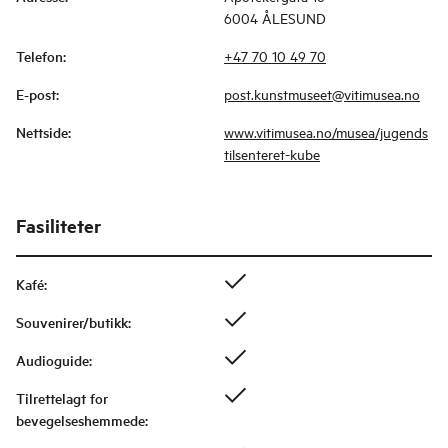
6004 ÅLESUND
Telefon
:
+47 70 10 49 70
E-post
:
post.kunstmuseet@vitimusea.no
Nettside
:
www.vitimusea.no/musea/jugends
tilsenteret-kube
Fasiliteter
Kafé
:
Souvenirer/butikk
:
Audioguide
:
Tilrettelagt for
bevegelseshemmede
: