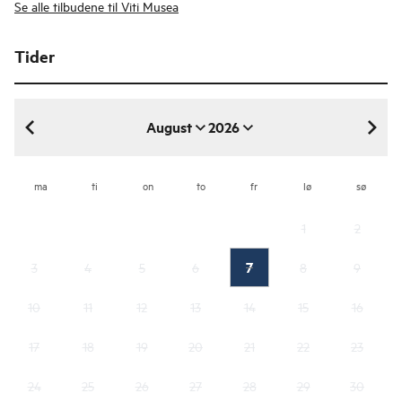
Se alle tilbudene til Viti Musea
Tider
August
2026
august 2026
ma
ti
on
to
fr
lø
sø
1
2
7
3
4
5
6
8
9
10
11
12
13
14
15
16
17
18
19
20
21
22
23
24
25
26
27
28
29
30