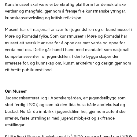
Kunstmuseet skal være ei berekraftig plattform for demokratiske
verdiar og mangfald, gjennom å fremje frie kunstnariske ytringar,
kunnskapsutveksling og kritisk refleksjon.
Museet har eit nasjonalt ansvar for jugendstilen og er kunstmuseet i
Møre og Romsdal fylke.
Som kunstmuseet i Møre og Romsdal har
museet eit særskilt ansvar for å opne oss mot verda og opne for
verda mot oss. Dette går hand i hand med mandatet som nasjonalt
kompetansesenter for jugendstilen. I dei to bygga skaper dei
interesse for, og kunnskap om, kunst, arkitektur og design gjennom
eit breitt publikumstilbod.
Om Museet
Jugendstilsenteret
ligg i Apotekergården, eit jugendstilbygg som
stod ferdig i 1907, og som på den tida husa både apotekutsal og
bustad. No får du innblikk i jugendstilen her, gjennom autentiske
interiør, faste utstillingar med jugendstilobjekt og skiftande
utstillingar.
KUBE
ligg i Noregs Bank-bygget frå 1906, som vart bygd om i 2005