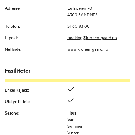
Adresse
:
Lutsiveien 70
4309 SANDNES
Telefon
:
51 60 83 00
E-post
:
booking@kronen-gaard.no
Nettside
:
www.kronen-gaard.no
Fasiliteter
Enkel kajakk
:
Utstyr til leie
:
Sesong
:
Høst
Vår
Sommer
Vinter