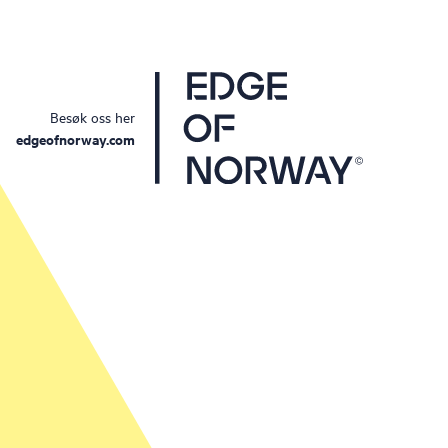
Besøk oss her
edgeofnorway.com