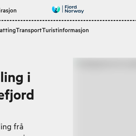
irasjon
atting
Transport
Turistinformasjon
ing i
efjord
ing frå