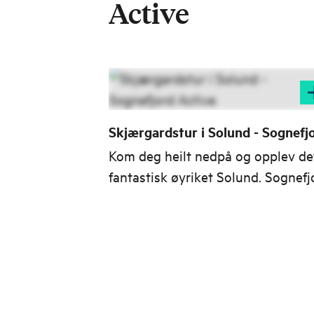
Active
Skjærgardstur i Solund - Sognefj
Active
Kom deg heilt nedpå og opplev de
fantastisk øyriket Solund. Sognefj
Active vil lose deg gjennom ein
uforgløymeleg tur.