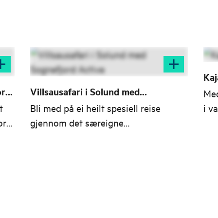
Kaj
ord
Villsausafari i Solund med
Med
Sognefjord Active
t
Bli med på ei heilt spesiell reise
i v
ord
gjennom det særeigne
nok
kystlandskapet i Solund! Møt dei
pad
frittgåande villsauene og lær korleis
på.
lokalsamfunnet har skapt eit
sentrumsnært villsaulag – ein
levande del av naturen som held
kulturlandskapet i hevd.