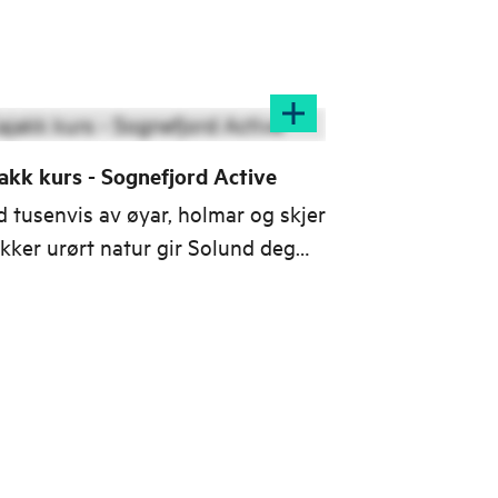
akk kurs - Sognefjord Active
 tusenvis av øyar, holmar og skjer
akker urørt natur gir Solund deg
on av dei beste
leopplevingane Norge har å by