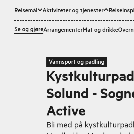
Reisemål
Aktiviteter og tjenester
Reiseinsp
Hopp til hovedinnhold
Se og gjøre
Arrangementer
Mat og drikke
Overn
Vannsport og padling
Kystkulturpadl
Solund - Sogn
Active
Bli med på kystkulturpadl