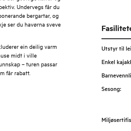
spektiv. Undervegs får du
mponerande bergartar, og
skje ser du havørna sveve
Fasilitet
luderer ein deilig varm
Utstyr til le
use midt i ville
Enkel kajak
kunnskap – turen passar
m får rabatt.
Barnevennl
Sesong
:
Miljøsertifi