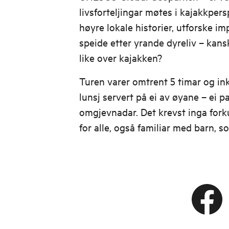
livsforteljingar møtes i kajakkper
høyre lokale historier, utforske i
speide etter yrande dyreliv – kan
like over kajakken?
Turen varer omtrent 5 timar og ink
lunsj servert på ei av øyane – ei pa
omgjevnadar. Det krevst inga for
for alle, også familiar med barn, so