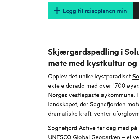
Legg til reiseplanen min
Skjærgardspadling i Sol
møte med kystkultur og v
Opplev det unike kystparadiset
So
ekte eldorado med over 1700 øyar,
Norges vestlegaste øykommune. I
landskapet, der Sognefjorden møt
dramatiske kraft, venter uforgløy
Sognefjord Active tar deg med på
UNESCO Global Geoparken – ei ver