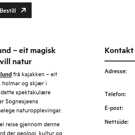
Bestill
und – eit magisk
Kontakt
ill natur
Adresse
:
lund
frå kajakken – eit
 holmar og skjær i
 dette spektakulære
Telefon
:
er Sognesjøens
E-post
:
melege naturopplevingar.
Nettside
:
 ei reise gjennom denne
d der geologi, kultur og