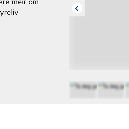
ære meir om
yreliv