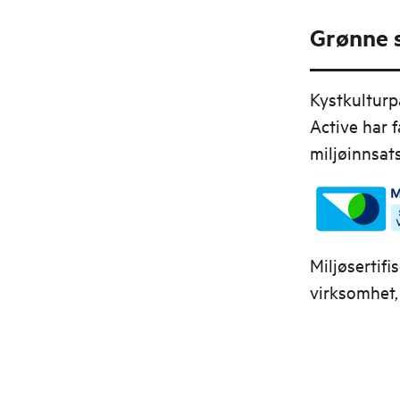
Grønne s
Kystkulturp
Active
har f
miljøinnsats
Miljøsertifi
virksomhet,