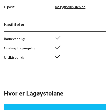
E-post
:
mail@fjordkysten.no
Fasiliteter
Barnevennlig
:
Guiding tilgjengelig
:
Utsiktspunkt
:
Hvor er
Lågøystolane