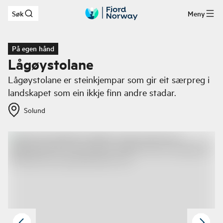
Søk
Meny
Hopp til hovedinnhold
På egen hånd
Lågøystolane
Lågøystolane er steinkjempar som gir eit særpreg i
landskapet som ein ikkje finn andre stadar.
Solund