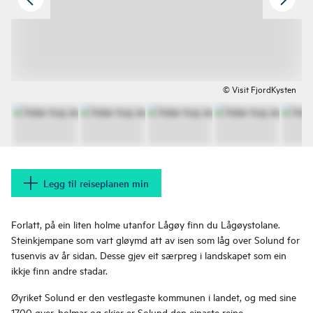
© Visit FjordKysten
Legg til reiseplanen min
Forlatt, på ein liten holme utanfor Lågøy finn du Lågøystolane.
Steinkjempane som vart gløymd att av isen som låg over Solund for
tusenvis av år sidan. Desse gjev eit særpreg i landskapet som ein
ikkje finn andre stadar.
Øyriket Solund er den vestlegaste kommunen i landet, og med sine
1700 øyer, holmar og skjer er Solund den einaste reine