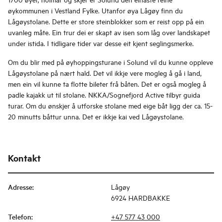
øykommunen i Vestland Fylke. Utanfor øya Lågøy finn du
Lågøystolane. Dette er store steinblokker som er reist opp på ein
uvanleg måte. Ein trur dei er skapt av isen som låg over landskapet
under istida. I tidligare tider var desse eit kjent seglingsmerke.
Om du blir med på øyhoppingsturane i Solund vil du kunne oppleve
Lågøystolane på nært hald. Det vil ikkje vere mogleg å gå i land,
men ein vil kunne ta flotte bileter frå båten. Det er også mogleg å
padle kajakk ut til stolane. NKKA/Sognefjord Active tilbyr guida
turar. Om du ønskjer å utforske stolane med eige båt ligg der ca. 15-
20 minutts båttur unna. Det er ikkje kai ved Lågøystolane.
Kontakt
Adresse
:
Lågøy
6924 HARDBAKKE
Telefon
:
+47 577 43 000