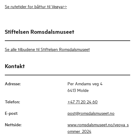
Se rutetider for båttur til Veøya>>
Stiftelsen Romsdalsmuseet
Se alle tilbudene til Stiftelsen Romsdalsmuseet
Kontakt
Adresse
:
Per Amdams veg 4
6413 Molde
Telefon
:
+47 71 20 24 60
E-post
:
post@romsdalsmuseet.no
Nettside
:
www.romsdalsmuseet.no/veoya_s
ommer_2024