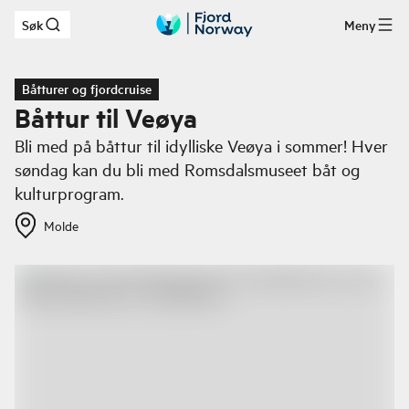
Søk
Meny
Hopp til hovedinnhold
Båtturer og fjordcruise
Båttur til Veøya
Bli med på båttur til idylliske Veøya i sommer! Hver
søndag kan du bli med Romsdalsmuseet båt og
kulturprogram.
Molde