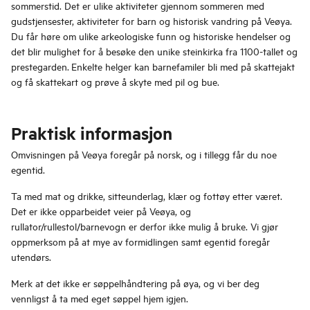
sommerstid. Det er ulike aktiviteter gjennom sommeren med
gudstjensester, aktiviteter for barn og historisk vandring på Veøya.
Du får høre om ulike arkeologiske funn og historiske hendelser og
det blir mulighet for å besøke den unike steinkirka fra 1100-tallet og
prestegarden.
Enkelte helger kan barnefamiler bli med på skattejakt
og få skattekart og prøve å skyte med pil og bue.
Praktisk informasjon
Omvisningen på Veøya foregår på norsk, og i tillegg får du noe
egentid.
Ta med mat og drikke, sitteunderlag, klær og fottøy etter været.
Det er ikke opparbeidet veier på Veøya, og
rullator/rullestol/barnevogn er derfor ikke mulig å bruke. Vi gjør
oppmerksom på at mye av formidlingen samt egentid foregår
utendørs.
Merk at det ikke er søppelhåndtering på øya, og vi ber deg
vennligst å ta med eget søppel hjem igjen.