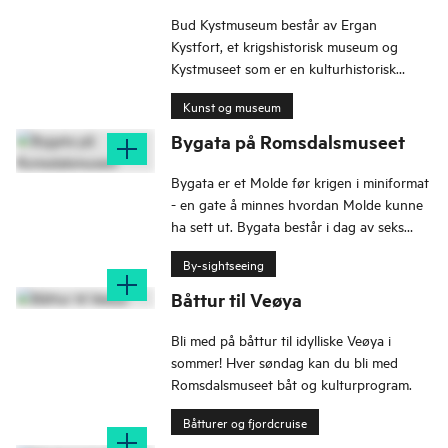
Bud Kystmuseum består av Ergan
Kystfort, et krigshistorisk museum og
Kystmuseet som er en kulturhistorisk
utstilling i to etasjer.
Kunst og museum
Bygata på Romsdalsmuseet
Bygata er et Molde før krigen i miniformat
- en gate å minnes hvordan Molde kunne
ha sett ut. Bygata består i dag av seks
hus, og prøver å gjenskape «Gamle Molde»
By-sightseeing
slik det kunne se ut i byens gater før
bybrannen i 1916 og bombingen i 1940.
Båttur til Veøya
Bli med på båttur til idylliske Veøya i
sommer! Hver søndag kan du bli med
Romsdalsmuseet båt og kulturprogram.
Båtturer og fjordcruise