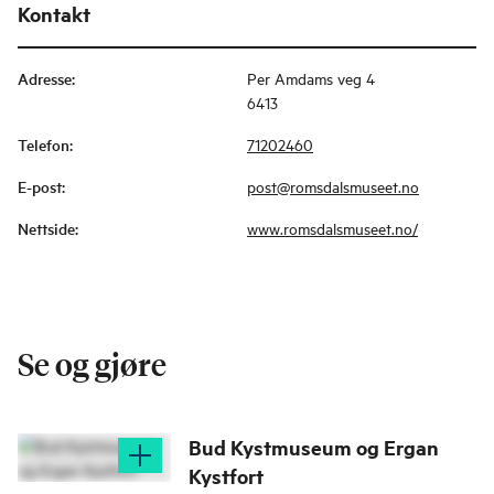
Kontakt
Adresse
:
Per Amdams veg 4
6413
Telefon
:
71202460
E-post
:
post@romsdalsmuseet.no
Nettside
:
www.romsdalsmuseet.no/
Se og gjøre
Bud Kystmuseum og Ergan
Kystfort