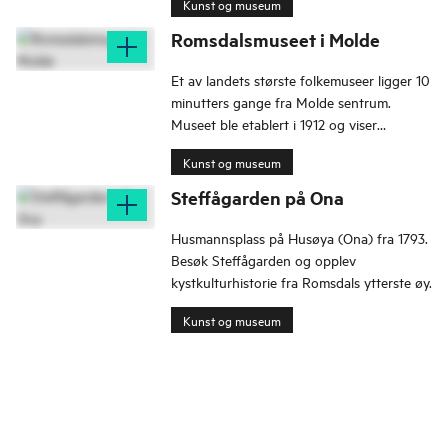
Kunst og museum
omgivelser i Molde.
Romsdalsmuseet i Molde
Et av landets største folkemuseer ligger 10
minutters gange fra Molde sentrum.
Museet ble etablert i 1912 og viser
bygninger og interiører fra hele regionen.
Kunst og museum
Steffågarden på Ona
Husmannsplass på Husøya (Ona) fra 1793.
Besøk Steﬀågarden og opplev
kystkulturhistorie fra Romsdals ytterste øy.
Kunst og museum