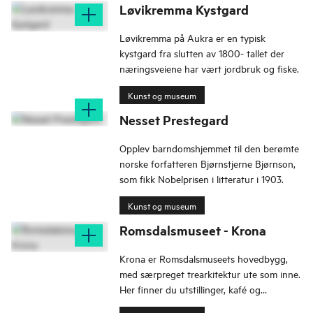
Løvikremma Kystgard
Løvikremma på Aukra er en typisk
kystgard fra slutten av 1800- tallet der
næringsveiene har vært jordbruk og fiske.
Kunst og museum
Nesset Prestegard
Opplev barndomshjemmet til den berømte
norske forfatteren Bjørnstjerne Bjørnson,
som fikk Nobelprisen i litteratur i 1903.
Kunst og museum
Romsdalsmuseet - Krona
Krona er Romsdalsmuseets hovedbygg,
med særpreget trearkitektur ute som inne.
Her finner du utstillinger, kafé og
museumsbutikk, åpent hele året i grønne