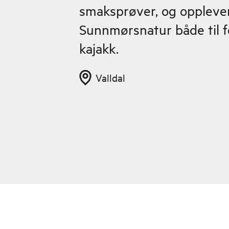
smaksprøver, og opplever
Sunnmørsnatur både til f
kajakk.
Valldal