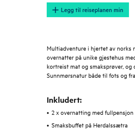
Legg til reiseplanen min
Multiadventure i hjertet av norks n
overnatter på unike gjestehus med 
kortreist mat og smaksprøver, og o
Sunnmørsnatur både til fots og fra
Inkludert:
2 x overnatting med fullpensjon
Smaksbuffet på Herdalssætra