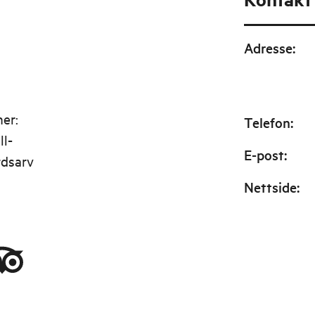
Adresse
:
her:
Telefon
:
ll-
E-post
:
rdsarv
Nettside
: