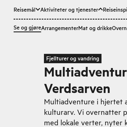
Reisemål
Aktiviteter og tjenester
Reiseinsp
Hopp til hovedinnhold
Se og gjøre
Arrangementer
Mat og drikke
Overn
Fjellturer og vandring
Multiadventur
Verdsarven
Multiadventure i hjertet 
kulturarv. Vi overnatter 
med lokale verter, nyter 