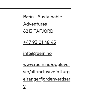
Ræin - Sustainable
Adventures
6213 TAFJORD
+47 93 01 48 45
info@raein.no
www.raein.no/opplevel
ser/all-inclusivefotturg
eirangerfjordenverdsar
v