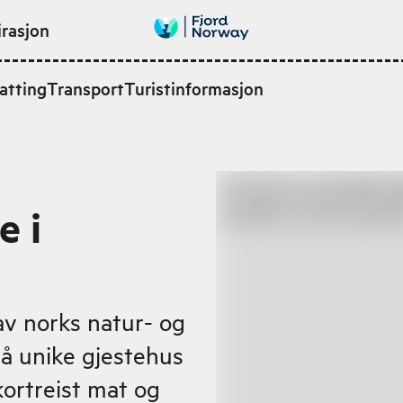
irasjon
atting
Transport
Turistinformasjon
e i
av norks natur- og
på unike gjestehus
kortreist mat og