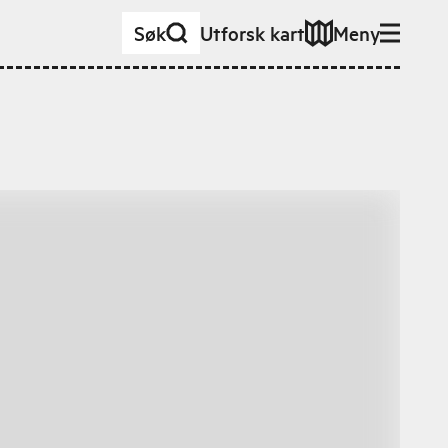
Søk
Utforsk kart
Meny