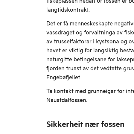
fiskeplassen nedanfor fossen er bo
langtidskontrakt.
Det er få menneskeskapte negative
vassdraget og forvaltninga av fis
av trusselfaktorar i kystsona og o
havet er viktig for langsiktig best
naturgitte betingelsane for lakse
fjorden truast av det vedtatte gru
Engebøfjellet.
Ta kontakt med grunneigar for inte
Naustdalfossen.
Sikkerheit nær fossen