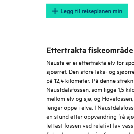
Legg til reiseplanen min
Ettertrakta fiskeområde
Nausta er ei ettertrakta elv for spo
sjøørret. Den store laks- og sjøør
på 12,4 kilometer. På denne strekni
Naustdalsfossen, som ligge 1,5 ki
mellom elv og sjø, og Hovefossen,
lenger oppe i elva. I Naustdalsfos
en stund etter oppvandring frå sj
lettast fossen ved relativt lav vas