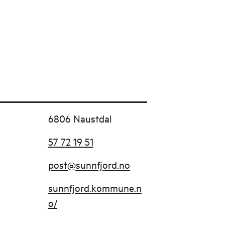
6806 Naustdal
57 72 19 51
post@sunnfjord.no
sunnfjord.kommune.n
o/