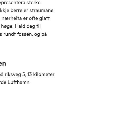
epresentera sterke
 Ikkje berre er straumane
 nærheita er ofte glatt
 høge. Hald deg til
s rundt fossen, og på
en
 riksveg 5, 13 kilometer
ørde Lufthamn.