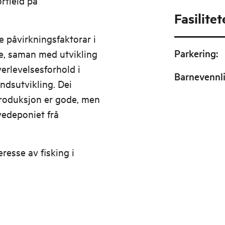
rtleid på
Fasilitet
 påvirkningsfaktorar i
Parkering
:
ke, saman med utvikling
verlevelsesforhold i
Barnevennl
andsutvikling. Dei
produksjon er gode, men
vedeponiet frå
resse av fisking i