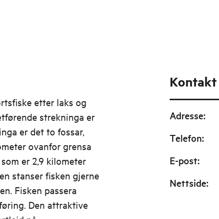
Kontakt
rtsfiske etter laks og
Adresse
:
retførende strekninga er
nga er det to fossar,
Telefon
:
lometer ovanfor grensa
E-post
:
 som er 2,9 kilometer
sen stanser fisken gjerne
Nettside
:
øen. Fisken passera
sføring. Den attraktive