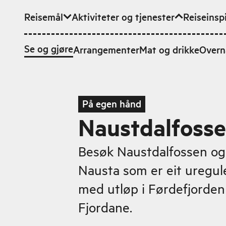
Reisemål
Aktiviteter og tjenester
Reiseinsp
Hopp til hovedinnhold
Se og gjøre
Arrangementer
Mat og drikke
Overn
På egen hånd
Naustdalfoss
Besøk Naustdalfossen og 
Nausta som er eit uregul
med utløp i Førdefjorden
Fjordane.