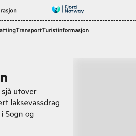
irasjon
atting
Transport
Turistinformasjon
en
sjå utover
ert laksevassdrag
 i Sogn og