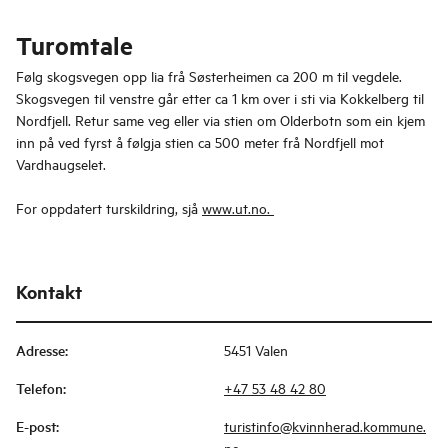
Turomtale
Følg skogsvegen opp lia frå Søsterheimen ca 200 m til vegdele.
Skogsvegen til venstre går etter ca 1 km over i sti via Kokkelberg til
Nordfjell. Retur same veg eller via stien om Olderbotn som ein kjem
inn på ved fyrst å følgja stien ca 500 meter frå Nordfjell mot
Vardhaugselet.
For oppdatert turskildring, sjå
www.ut.no.
Kontakt
Adresse
:
5451 Valen
Telefon
:
+47 53 48 42 80
E-post
:
turistinfo@kvinnherad.kommune.
no