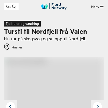
Søk
Meny
Hopp til hovedinnhold
Fjellturer og vandring
Tursti til Nordfjell frå Valen
Fin tur på skogsveg og sti opp til Nordfjell.
Husnes