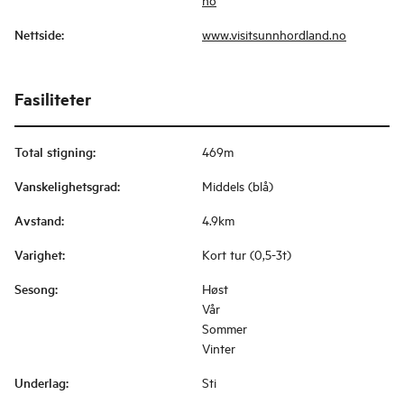
Nettside
:
www.visitsunnhordland.no
Fasiliteter
Total stigning
:
469m
Vanskelighetsgrad
:
Middels (blå)
Avstand
:
4.9km
Varighet
:
Kort tur (0,5-3t)
Sesong
:
Høst
Vår
Sommer
Vinter
Underlag
:
Sti