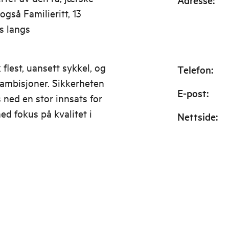
Adresse
:
 også Familieritt, 13
s langs
 flest, uansett sykkel, og
Telefon
:
ambisjoner. Sikkerheten
E-post
:
s ned en stor innsats for
med fokus på kvalitet i
Nettside
: