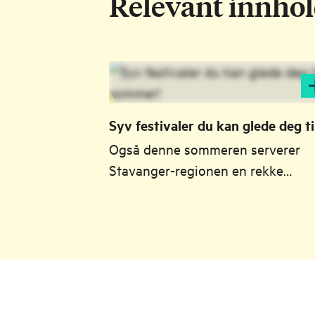
Relevant innho
Syv festivaler du kan glede deg til
sommer!
Også denne sommeren serverer
Stavanger-regionen en rekke
festivaler der du kan nyte nye
smaker, kulturopplevelser,
familieaktiviteter, underholdning 
folkefest. Finn festivalen som pass
deg - og start planleggingen!