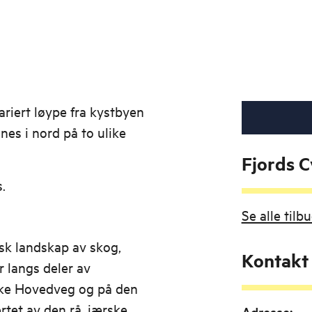
riert løype fra kystbyen
nes i nord på to ulike
Fjords C
.
Se alle tilb
sk landskap av skog,
Kontakt
r langs deler av
ske Hovedveg og på den
rtet av den rå, jærske