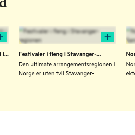
ld
 i
Festivaler i fleng i Stavanger-
Nor
regionen
Sa
Den ultimate arrangementsregionen i
Nor
Norge er uten tvil Stavanger-
ekt
regionen mener vi!
bli
kla
og
Det
er
all
var