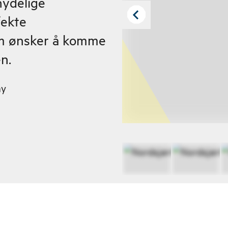
 nydelige
fekte
om ønsker å komme
n.
ay