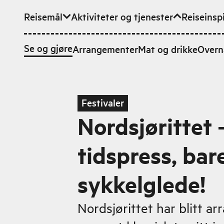
Reisemål
Aktiviteter og tjenester
Reiseinsp
Hopp til hovedinnhold
Se og gjøre
Arrangementer
Mat og drikke
Overn
Festivaler
Nordsjørittet 
tidspress, bar
sykkelglede!
Nordsjørittet har blitt ar