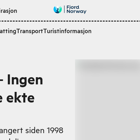
irasjon
atting
Transport
Turistinformasjon
– Ingen
e ekte
rangert siden 1998