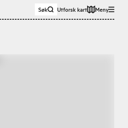
Søk
Utforsk kart
Meny