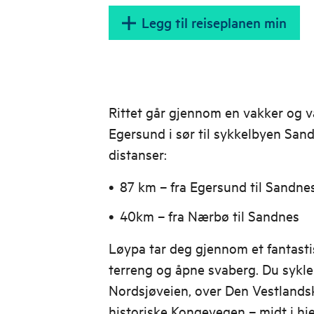
Legg til reiseplanen min
Rittet går gjennom en vakker og va
Egersund i sør til sykkelbyen Sand
distanser:
87 km – fra Egersund til Sandnes
40km – fra Nærbø til Sandnes
Løypa tar deg gjennom et fantasti
terreng og åpne svaberg. Du sykle
Nordsjøveien, over Den Vestland
historiske Kongevegen – midt i hje