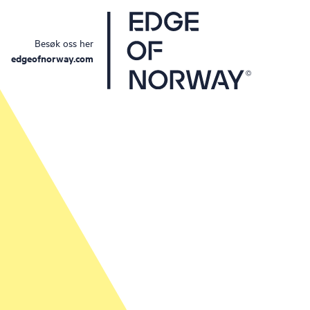
Besøk oss her
edgeofnorway.com