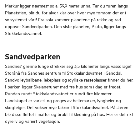
Merkur ligger nærmest sola, 59,9 meter unna. Tar du turen langs
Planetstien, blir du for alvor klar over hvor mye tomrom det er i
solsystemet vårt! Fra sola kommer planetene på rekke og rad
oppover Sandvedparken. Den siste planeten, Pluto, ligger langs
Stokkelandsvannet.
Sandvedparken
Sandnes' grønne lunge strekker seg 3,5 kilometer langs vassdraget
Storånå fra Sandnes sentrum til Stokkalandsvatnet i Ganddal.
Sandvolleyballbane, lekeplass og idylliske rasteplasser finner du her.
I parken ligger Skeianetunet med tre hus som i dag er fredet.
Runden rundt Stokkalandsvatnet er rundt fire kilometer.
Landskapet er variert og preges av beitemarker, lyngheier og
skogteiger. Det vokser mye takrør i Stokkalandsvatnet. På Jæren
ble disse flettet i matter og brukt til kledning på hus. Her er det rikt
dyreliv og variert vegetasjon.