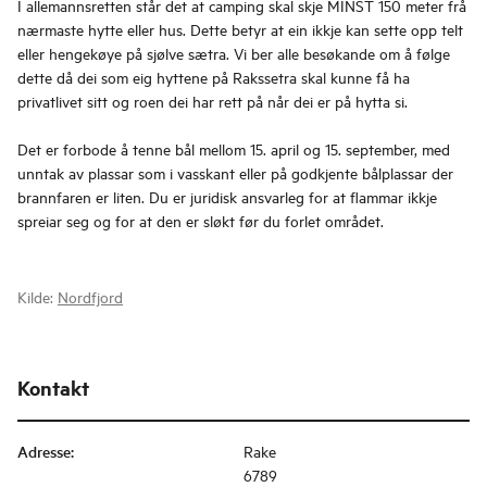
I allemannsretten står det at camping skal skje MINST 150 meter frå
nærmaste hytte eller hus. Dette betyr at ein ikkje kan sette opp telt
eller hengekøye på sjølve sætra. Vi ber alle besøkande om å følge
dette då dei som eig hyttene på Rakssetra skal kunne få ha
privatlivet sitt og roen dei har rett på når dei er på hytta si.
Det er forbode å tenne bål mellom 15. april og 15. september, med
unntak av plassar som i vasskant eller på godkjente bålplassar der
brannfaren er liten. Du er juridisk ansvarleg for at flammar ikkje
spreiar seg og for at den er sløkt før du forlet området.
Kilde:
Nordfjord
Kontakt
Adresse
:
Rake
6789