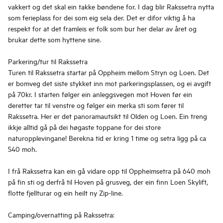
vakkert og det skal ein takke bøndene for. I dag blir Rakssetra nytta
som ferieplass for dei som eig sela der. Det er difor viktig å ha
respekt for at det framleis er folk som bur her delar av året og
brukar dette som hyttene sine.
Parkering/tur til Rakssetra
Turen til Rakssetra startar på Oppheim mellom Stryn og Loen. Det
er bomveg det siste stykket inn mot parkeringsplassen, og ei avgift
på 70kr. I starten følger ein anleggsvegen mot Hoven før ein
deretter tar til venstre og følger ein merka sti som fører til
Rakssetra. Her er det panoramautsikt til Olden og Loen. Ein treng
ikkje alltid gå på dei høgaste toppane for dei store
naturopplevingane! Berekna tid er kring 1 time og setra ligg på ca
540 moh.
I frå Rakssetra kan ein gå vidare opp til Oppheimsetra på 640 moh
på fin sti og derfrå til Hoven på grusveg, der ein finn Loen Skylift,
flotte fjellturar og ein heilt ny Zip-line.
Camping/overnatting på Rakssetra: