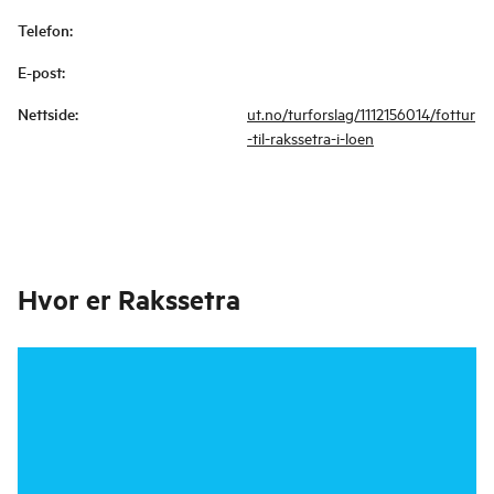
Telefon
:
E-post
:
Nettside
:
ut.no/turforslag/1112156014/fottur
-til-rakssetra-i-loen
Hvor er
Rakssetra