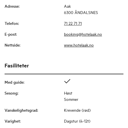
Adresse
:
Aak
6300 ÅNDALSNES
Telefon
:
71 22 71 71
E-post
:
booking@hotelaak.no
Nettside
:
www.hotelaak.no
Fasiliteter
Med guide
:
Sesong
:
Høst
Sommer
Vanskelighetsgrad
:
Krevende (rød)
Varighet
:
Dagstur (4-12t)