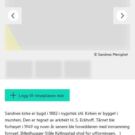
© Sandnes Menighet
Legg til reiseplanen min
Sandnes kirke er bygd i 1882 i nygotisk stil. Kirken er bygget i
murstein. Den er tegnet av arkitekt H. S. Eckhoff. Tårnet ble
forhøyet i 1949 og noen år senere ble hoveddøren med innramming
fornyet. Billedhugger Ståle Kyllingstad stod for utformingen. I