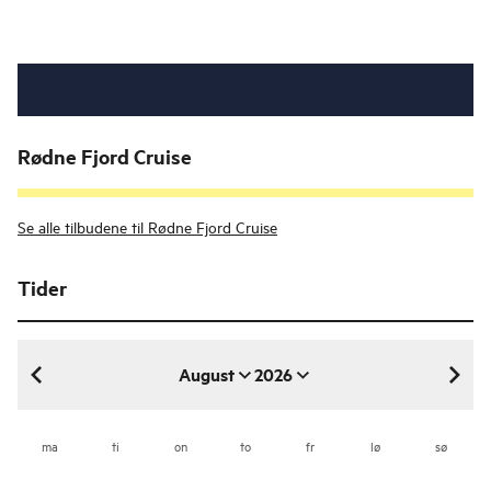
Rødne Fjord Cruise
Se alle tilbudene til Rødne Fjord Cruise
Tider
August
2026
august 2026
ma
ti
on
to
fr
lø
sø