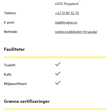
4005 Rogaland
Telefon
:
+47 51 89 52 70
E-post
:
mail@rodne.no
Nettside
:
rodne.no/skibaten-til-sauda/
Fasiliteter
Toalett
:
Kafé
:
Miljøsertifisert
:
Grønne sertifiseringer