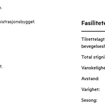
n.
nistrasjonsbygget.
Fasilitet
Tilrettelagt
bevegelse
Total stign
t.
Vanskeligh
Avstand
:
Varighet
:
Sesong
: