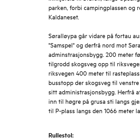
parken, forbi campingplassen og 
Kaldaneset.
Søralløypa går vidare på fortau au
"Samspel" og derfrå nord mot Søral
adminstrasjonsbygg. 200 meter før
tilgrodd skogsveg opp til riksveg
riksvegen 400 meter til rasteplass
busstopp der skogsveg til venstre f
sitt administrasjonsbygg. Herfrå a
inn til høgre på grusa sti langs gj
til P-plass langs den 1066 meter 
Rullestol: