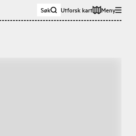
Søk
Utforsk kart
Meny