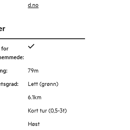
d.no
er
 for
shemmede
:
ing
:
79m
etsgrad
:
Lett (grønn)
6.1km
Kort tur (0,5-3t)
Høst