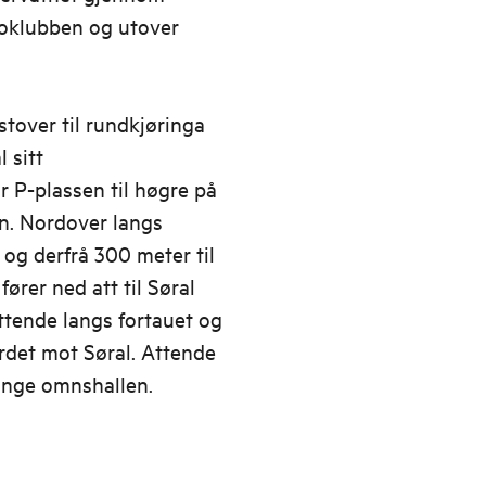
roklubben og utover
stover til rundkjøringa
 sitt
 P-plassen til høgre på
en. Nordover langs
 og derfrå 300 meter til
ører ned att til Søral
ttende langs fortauet og
erdet mot Søral. Attende
lange omnshallen.