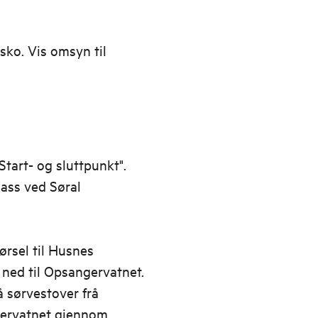
sko. Vis omsyn til
"Start- og sluttpunkt".
lass ved Søral
jørsel til Husnes
ned til Opsangervatnet.
gå sørvestover frå
ngervatnet gjennom