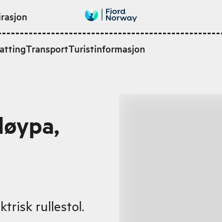
irasjon
atting
Transport
Turistinformasjon
løypa,
n
ktrisk rullestol.