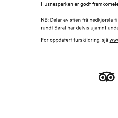
Husnesparken er godt framkomeleg
NB: Delar av stien frå nedkjørsla 
rundt Søral har delvis ujamnt unde
For oppdatert turskildring, sjå
www