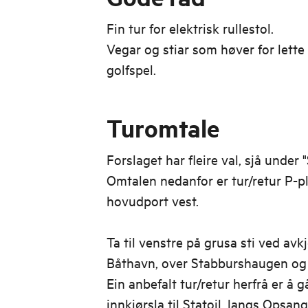
Fin tur for elektrisk rullestol.
Vegar og stiar som høver for lette 
golfspel.
Turomtale
Forslaget har fleire val, sjå under 
Omtalen nedanfor er tur/retur P-p
hovudport vest.
Ta til venstre på grusa sti ved avk
Båthavn, over Stabburshaugen og 
Ein anbefalt tur/retur herfrå er å 
innkjørsla til Statoil, langs Opsa