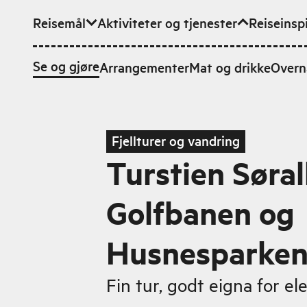
Reisemål
Aktiviteter og tjenester
Reiseinsp
Hopp til hovedinnhold
Se og gjøre
Arrangementer
Mat og drikke
Overn
Fjellturer og vandring
Turstien Søral
Golfbanen og
Husnesparke
Fin tur, godt eigna for ele