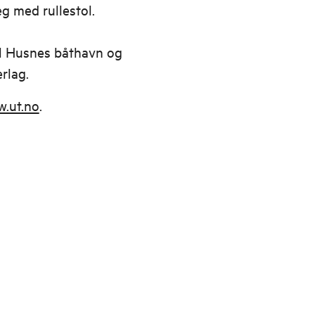
 med rullestol.
til Husnes båthavn og
rlag.
.ut.no
.