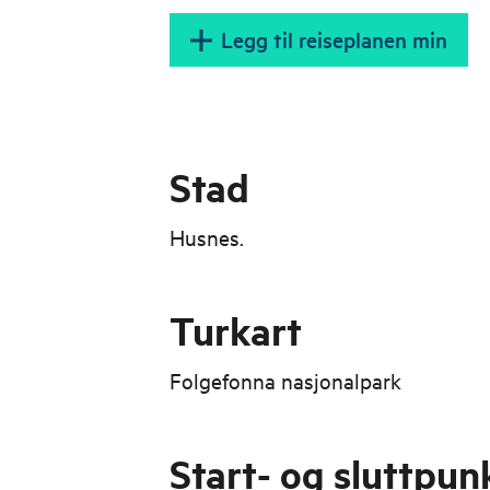
Legg til reiseplanen min
Stad
Husnes.
Turkart
Folgefonna nasjonalpark
Start- og sluttpun