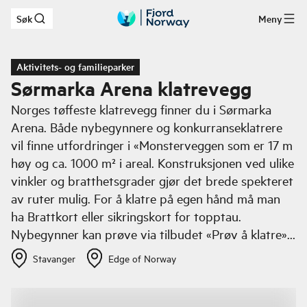
Søk
Meny
Hopp til hovedinnhold
Aktivitets- og familieparker
Sørmarka Arena klatrevegg
Norges tøffeste klatrevegg finner du i Sørmarka
Arena. Både nybegynnere og konkurranseklatrere
vil finne utfordringer i «Monsterveggen som er 17 m
høy og ca. 1000 m² i areal. Konstruksjonen ved ulike
vinkler og bratthetsgrader gjør det brede spekteret
av ruter mulig. For å klatre på egen hånd må man
ha Brattkort eller sikringskort for topptau.
Nybegynner kan prøve via tilbudet «Prøv å klatre»
der ingen forhåndskunnskaper er påkrevd. Alle
Stavanger
Edge of Norway
klatretilbud ligger ute til booking under Hva skjer >
Kurs og aktivitetskalender.