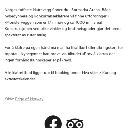
Norges tøffeste klatrevegg finner du i Sørmarka Arena. Både
nybegynnere og konkurranseklatrere vil finne utfordringer i
«Monsterveggen som er 17 m høy og ca. 1000 m² i areal.
Konstruksjonen ved ulike vinkler og bratthetsgrader gjør det brede
spekteret av ruter mulig.
For å klatre på egen hånd må man ha Brattkort eller sikringskort for
topptau. Nybegynner kan prøve via tilbudet «Prøv å klatre» der
ingen forhåndskunnskaper er påkrevd.
Alle klatretilbud ligger ute til booking under Hva skjer > Kurs og
aktivitetskalender.
Kilde:
Edge of Norway