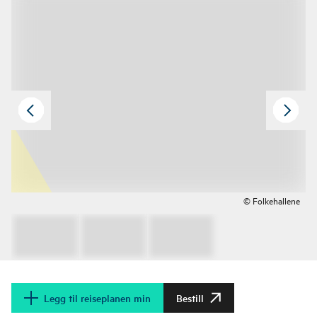
© Folkehallene
Legg til reiseplanen min
Bestill