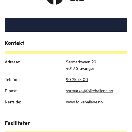
Kontakt
Adresse
:
Sørmarkveien 20
4019 Stavanger
Telefon
:
90 25 73 00
E-post
:
sormarka@folkehallene.no
Nettside
:
www.folkehallene.no
Fasiliteter