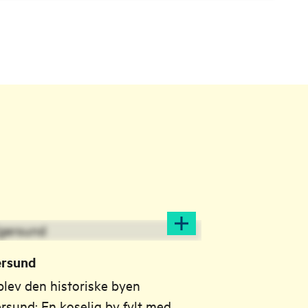
ersund
lev den historiske byen
rsund: En koselig by fylt med