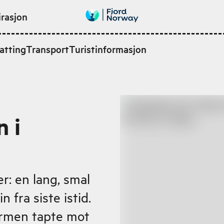
irasjon
atting
Transport
Turistinformasjon
 i
r: en lang, smal
 fra siste istid.
ormen tapte mot