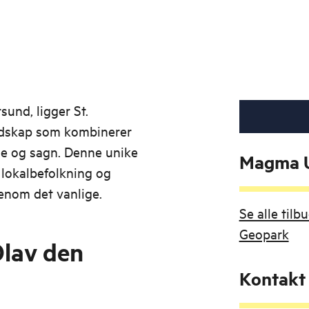
sund, ligger St.
ndskap som kombinerer
ie og sagn. Denne unike
Magma U
 lokalbefolkning og
enom det vanlige.
Se alle til
Geopark
Olav den
Kontakt