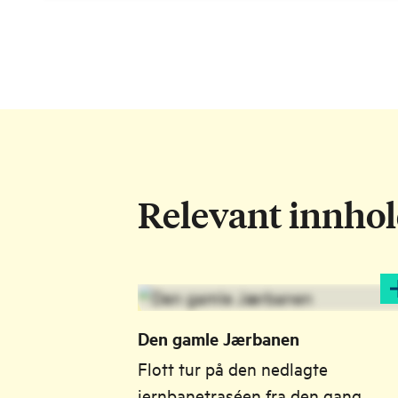
Relevant innho
Den gamle Jærbanen
Flott tur på den nedlagte
jernbanetraséen fra den gang