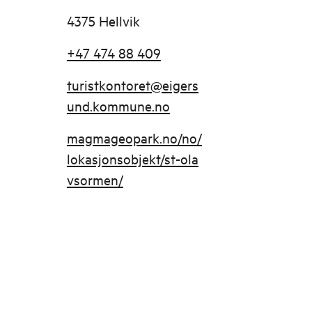
4375 Hellvik
+47 474 88 409
turistkontoret@eigers
und.kommune.no
magmageopark.no/no/
lokasjonsobjekt/st-ola
vsormen/