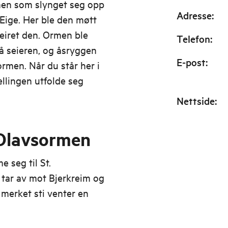
men som slynget seg opp
Adresse
:
Eige. Her ble den møtt
eiret den. Ormen ble
Telefon
:
å seieren, og åsryggen
E-post
:
ormen. Når du står her i
ellingen utfolde seg
Nettside
:
 Olavsormen
 seg til St.
 tar av mot Bjerkreim og
å merket sti venter en