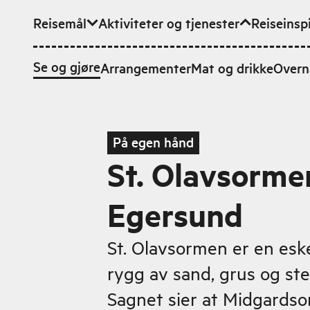
Reisemål
Aktiviteter og tjenester
Reiseinsp
Hopp til hovedinnhold
Se og gjøre
Arrangementer
Mat og drikke
Overn
På egen hånd
St. Olavsormen
Egersund
St. Olavsormen er en eske
rygg av sand, grus og stein
Sagnet sier at Midgards