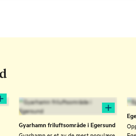
ld
Eg
Gyarhamn friluftsområde i Egersund
Opp
Gyarhamn er et av de mest populære
Ege