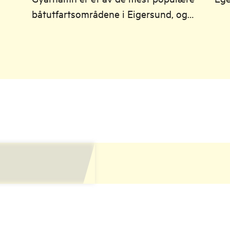
år
båtutfartsområdene i Eigersund, og
his
ligger i en idyllisk “fjordarm”
sen
rd.
omringet av bratte berg, svaberg og
kaf
frodig barskog.
mer