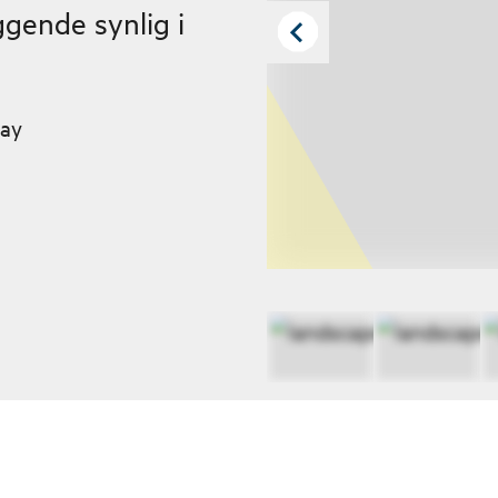
ggende synlig i
way