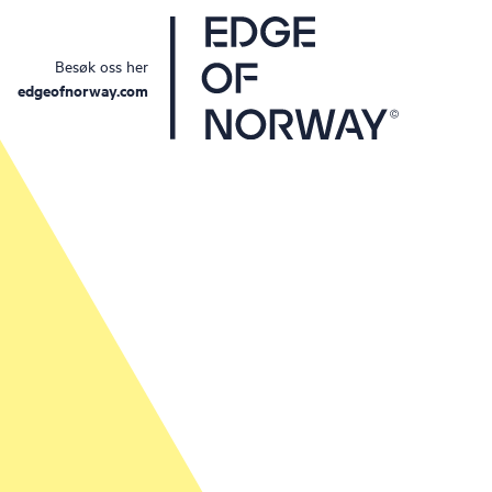
Besøk oss her
edgeofnorway.com