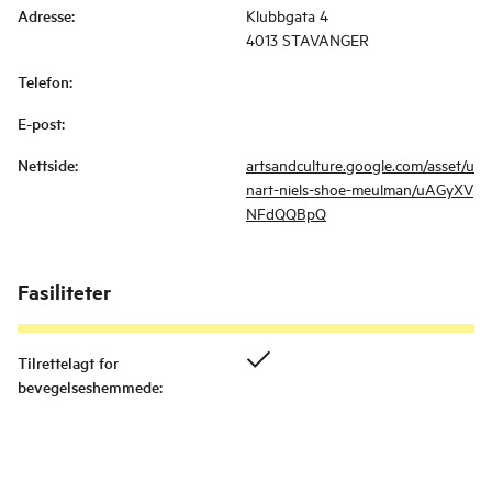
Adresse
:
Klubbgata 4
4013 STAVANGER
Telefon
:
E-post
:
Nettside
:
artsandculture.google.com/asset/u
nart-niels-shoe-meulman/uAGyXV
NFdQQBpQ
Fasiliteter
Tilrettelagt for
bevegelseshemmede
: