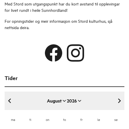
Med Stord som utgangspunkt har du kort avstand til opplevingar
for livet rundt i heile Sunnhordland!
For opningstider og meir informasjon om Stord kulturhus, sjå
nettsida deira.
Tider
August
2026
august 2026
ma
ti
on
to
fr
lø
sø