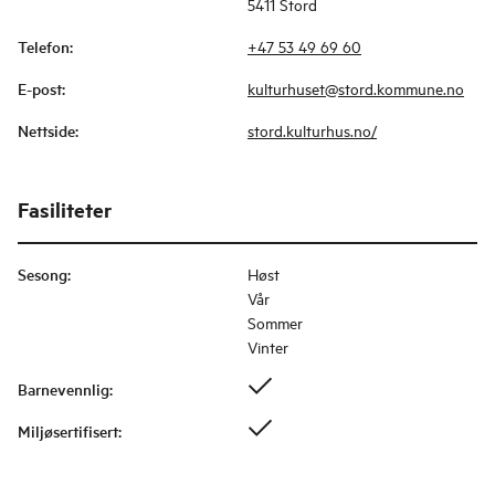
5411 Stord
Telefon
:
+47 53 49 69 60
E-post
:
kulturhuset@stord.kommune.no
Nettside
:
stord.kulturhus.no/
Fasiliteter
Sesong
:
Høst
Vår
Sommer
Vinter
Barnevennlig
:
Miljøsertifisert
: