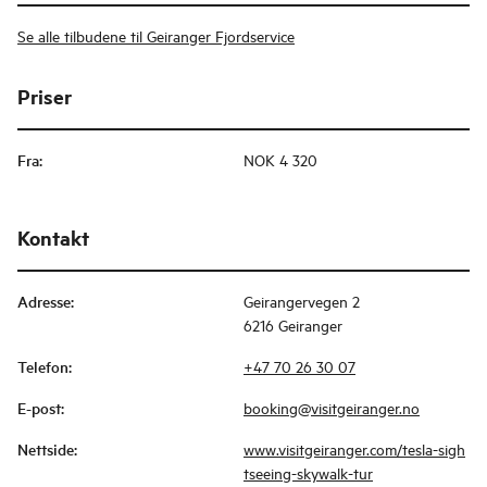
Se alle tilbudene til Geiranger Fjordservice
Priser
Fra
:
NOK 4 320
Kontakt
Adresse
:
Geirangervegen 2
6216 Geiranger
Telefon
:
+47 70 26 30 07
E-post
:
booking@visitgeiranger.no
Nettside
:
www.visitgeiranger.com/tesla-sigh
tseeing-skywalk-tur