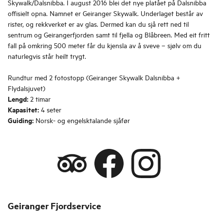
Skywalk/Dalsnibba. I august 2016 blei det nye platået på Dalsnibba
offisielt opna. Namnet er Geiranger Skywalk. Underlaget består av
rister, og rekkverket er av glas. Dermed kan du sjå rett ned til
sentrum og Geirangerfjorden samt til fjella og Blåbreen. Med eit fritt
fall på omkring 500 meter får du kjensla av å sveve – sjølv om du
naturlegvis står heilt trygt.
Rundtur med 2 fotostopp (Geiranger Skywalk Dalsnibba +
Flydalsjuvet)
Lengd:
2 timar
Kapasitet:
4 seter
Guiding:
Norsk- og engelsktalande sjåfør
Geiranger Fjordservice