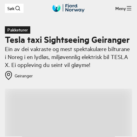
Søk
Meny
Hopp til hovedinnhold
Pakketurer
Tesla taxi Sightseeing Geiranger
Ein av dei vakraste og mest spektakulære bilturane
i Noreg i en lydløs, miljøvennlig elektrisk bil TESLA
X. Ei oppleving du seint vil gløyme!
Geiranger