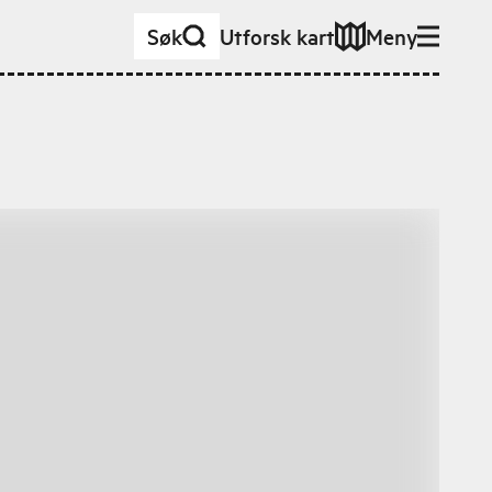
Søk
Utforsk kart
Meny