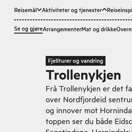
Reisemål
Aktiviteter og tjenester
Reiseinsp
Hopp til hovedinnhold
Se og gjøre
Arrangementer
Mat og drikke
Overn
Fjellturer og vandring
Trollenykjen
Frå Trollenykjen er det fa
over Nordfjordeid sentru
og innover mot Hornindal
toppen ser du både Eidsd
Sagetindane, Hornindalsv