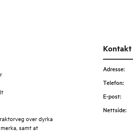
Kontakt
Adresse
:
r
Telefon
:
lt
E-post
:
Nettside
:
Traktorveg over dyrka
 merka, samt at