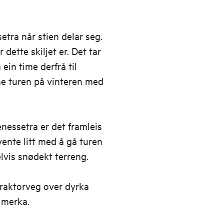
tra når stien delar seg.
dette skiljet er. Det tar
 ein time derfrå til
ne turen på vinteren med
enessetra er det framleis
 vente litt med å gå turen
elvis snødekt terreng.
Traktorveg over dyrka
 merka.