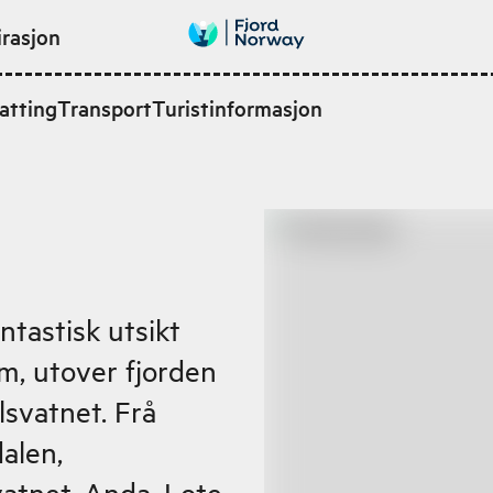
irasjon
atting
Transport
Turistinformasjon
ntastisk utsikt
m, utover fjorden
svatnet. Frå
alen,
atnet, Anda, Lote