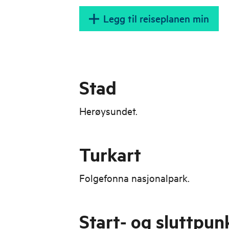
Legg til reiseplanen min
Stad
Herøysundet.
Turkart
Folgefonna nasjonalpark.
Start- og sluttpun