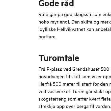
Gode råd
Ruta går på god skogssti som enke
noko myrlendt. Den skilta og mer
idylliske Hellvikvatnet kan anbefal
brattare.
Turomtale
Frå P-plass ved Grendahuset 500 
hovudvegen til skilt som viser opp
Herfrå 500 meter til start for den 
ved vassverket. Turen går slakt opp
skogsterreng som etter kvart flatar
strekkja opp over berga til varden