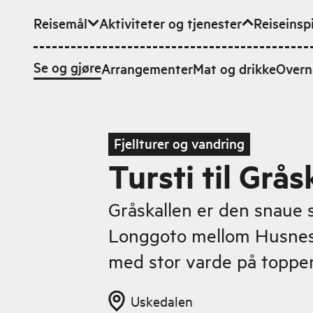
Reisemål
Aktiviteter og tjenester
Reiseinsp
Hopp til hovedinnhold
Se og gjøre
Arrangementer
Mat og drikke
Overn
Fjellturer og vandring
Tursti til Grås
Gråskallen er den snaue 
Longgoto mellom Husnes
med stor varde på toppen.
Uskedalen