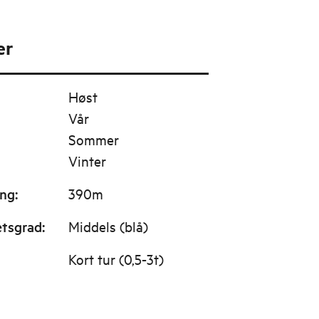
er
Høst
Vår
Sommer
Vinter
ing
:
390m
etsgrad
:
Middels (blå)
Kort tur (0,5-3t)