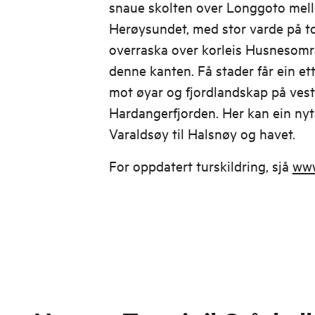
snaue skolten over Longgoto mel
Herøysundet, med stor varde på t
overraska over korleis Husnesområ
denne kanten. Få stader får ein ette
mot øyar og fjordlandskap på vest
Hardangerfjorden. Her kan ein nyt
Varaldsøy til Halsnøy og havet.
For oppdatert turskildring, sjå
www