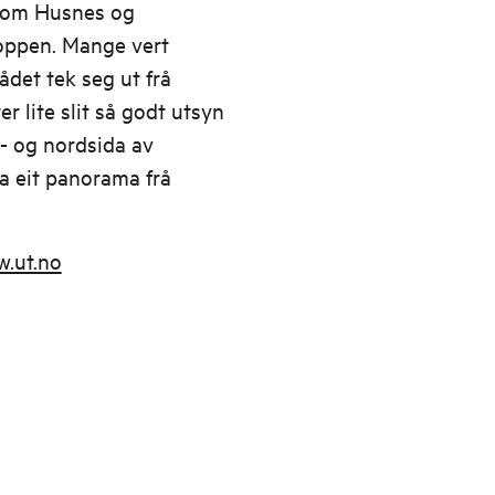
lom Husnes og
oppen. Mange vert
det tek seg ut frå
r lite slit så godt utsyn
- og nordsida av
a eit panorama frå
.ut.no