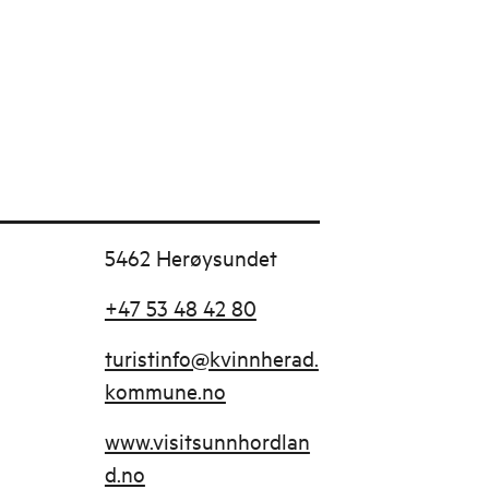
5462 Herøysundet
+47 53 48 42 80
turistinfo@kvinnherad.
kommune.no
www.visitsunnhordlan
d.no