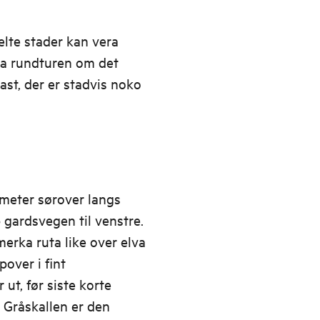
lte stader kan vera
ka rundturen om det
ast, der er stadvis noko
meter sørover langs
 gardsvegen til venstre.
merka ruta like over elva
over i fint
 ut, før siste korte
. Gråskallen er den