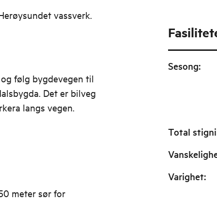
Herøysundet vassverk.
Fasilitet
Sesong
:
r og følg bygdevegen til
alsbygda. Det er bilveg
rkera langs vegen.
Total stign
Vanskeligh
Varighet
:
50 meter sør for