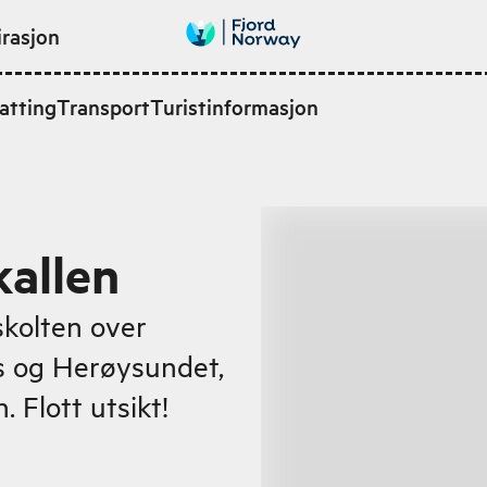
irasjon
atting
Transport
Turistinformasjon
kallen
skolten over
 og Herøysundet,
 Flott utsikt!