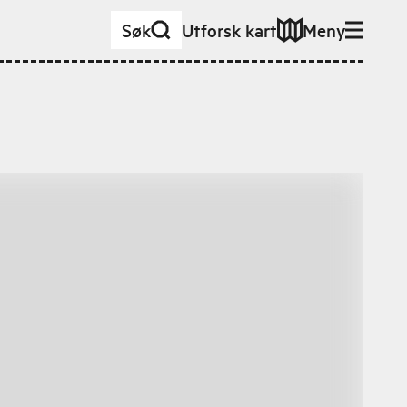
Søk
Utforsk kart
Meny