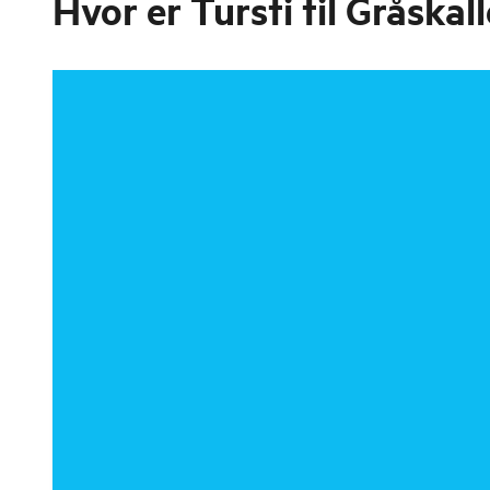
Hvor er
Tursti til Gråskal