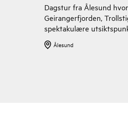
Dagstur fra Ålesund hvo
Geirangerfjorden, Trollst
spektakulære utsiktspunk
Ålesund