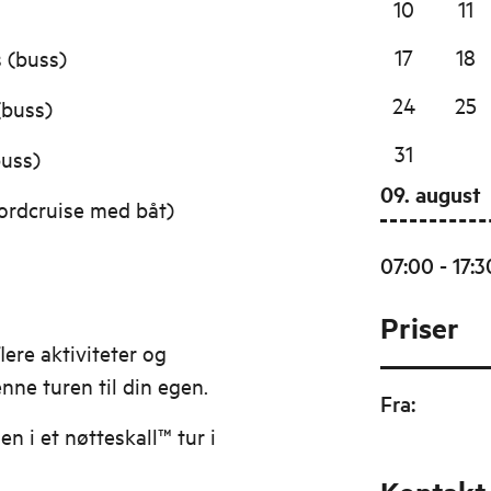
10
11
17
18
 (buss)
24
25
(buss)
31
buss)
09. august
jordcruise med båt)
07:00 - 17:3
Priser
lere aktiviteter og
nne turen til din egen.
Fra
:
n i et nøtteskall™ tur i