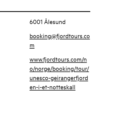
6001 Ålesund
booking@fjordtours.co
m
www.fjordtours.com/n
o/norge/booking/tour/
unesco-geirangerfjord
en-i-et-notteskall