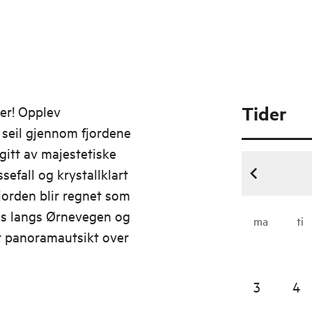
Tider
er! Opplev
 seil gjennom fjordene
itt av majestetiske
sefall og krystallklart
fjorden blir regnet som
eis langs Ørnevegen og
ma
ti
yt panoramautsikt over
3
4