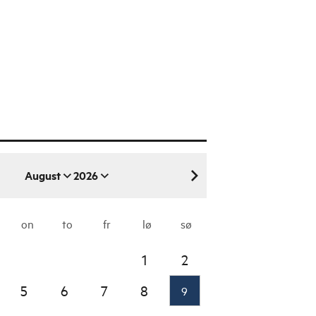
August
2026
august 2026
on
to
fr
lø
sø
1
2
5
6
7
8
9