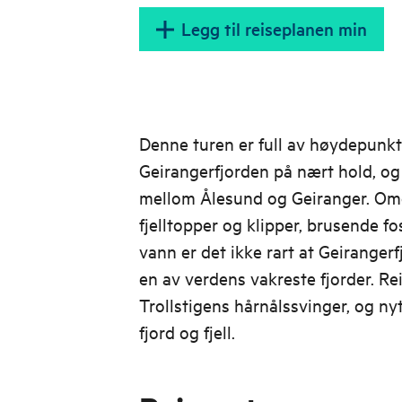
Legg til reiseplanen min
Denne turen er full av høydepunkt
Geirangerfjorden på nært hold, og
mellom Ålesund og Geiranger. Omg
fjelltopper og klipper, brusende fos
vann er det ikke rart at Geiranger
en av verdens vakreste fjorder. R
Trollstigens hårnålssvinger, og n
fjord og fjell.