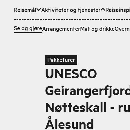
Reisemål
Aktiviteter og tjenester
Reiseinsp
Hopp til hovedinnhold
Se og gjøre
Arrangementer
Mat og drikke
Overn
Pakketurer
UNESCO
Geirangerfjord
Nøtteskall - r
Ålesund