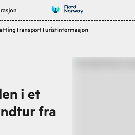
irasjon
atting
Transport
Turistinformasjon
en i et
undtur fra