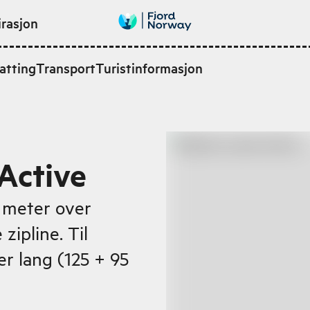
irasjon
atting
Transport
Turistinformasjon
 Active
 meter over
zipline. Til
r lang (125 + 95