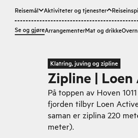
Reisemål
Aktiviteter og tjenester
Reiseinsp
Hopp til hovedinnhold
Se og gjøre
Arrangementer
Mat og drikke
Overn
Klatring, juving og zipline
Zipline | Loen
På toppen av Hoven 1011
fjorden tilbyr Loen Active 
saman er ziplina 220 mete
meter).