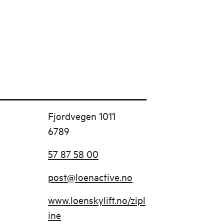
Fjordvegen 1011
6789
57 87 58 00
post@loenactive.no
www.loenskylift.no/zipl
ine