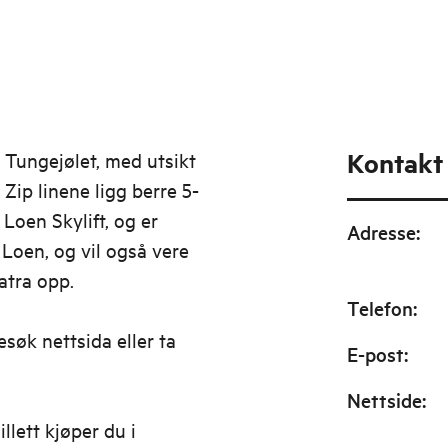
Kontakt
 Tungejølet, med utsikt
Zip linene ligg berre 5-
Loen Skylift, og er
Adresse
:
a Loen, og vil også vere
latra opp.
Telefon
:
esøk nettsida eller ta
E-post
:
Nettside
:
llett kjøper du i