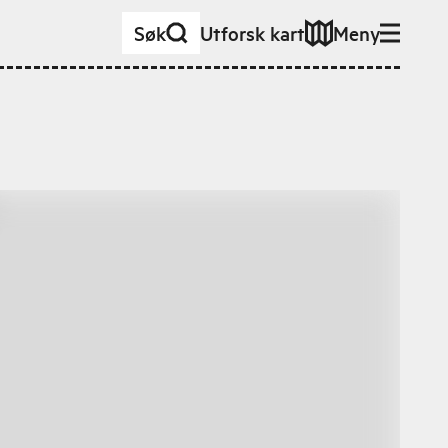
Søk
Utforsk kart
Meny