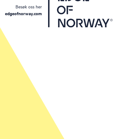
Besøk oss her
edgeofnorway.com