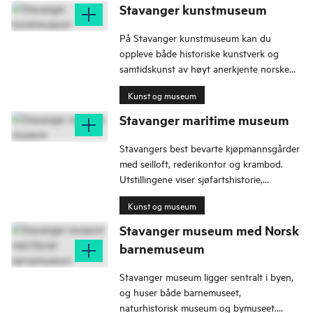
Stavanger kunstmuseum
På Stavanger kunstmuseum kan du
oppleve både historiske kunstverk og
samtidskunst av høyt anerkjente norske
og internasjonale kunstnere.
Kunst og museum
Stavanger maritime museum
Stavangers best bevarte kjøpmannsgårder
med seilloft, rederikontor og krambod.
Utstillingene viser sjøfartshistorie,
byhistorie og handelsvirksomhet i
Kunst og museum
Stavanger og Rogaland gjennom 500 år.
Stavanger museum med Norsk
barnemuseum
Stavanger museum ligger sentralt i byen,
og huser både barnemuseet,
naturhistorisk museum og bymuseet.