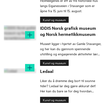
Holmeegenes er ett av tre historiske hus
langs Eiganesveien i Stavanger som er
åpne fra 15. juni til 15. august.
Kunst og museum
IDDIS Norsk grafisk museum
og Norsk hermetikkmuseum
Museet ligger i hjertet av Gamle Stavanger,
og her kan du gjennom spennende
utstilling og engasjerende aktiviteter lære
mer om byens to viktige industrier.
Kunst og museum
Ledaal
Liker du å drømme deg bort til svunne
tider? Ledaal lar deg gjøre akkurat det!
Her kan du bare se for deg hvordan
overklassen levde i første halvdel av 1800-
Kunst og museum
tallet.