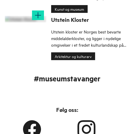
Utforsk små kryp og store dyr, barndom
Kunst og museum
og byen gjennom 900 år.
Utstein Kloster
Utstein kloster er Norges best bevarte
middelalderkloster, og ligger i nydelige
omgivelser i et fredet kulturlandskap på
Mosterøy, omtrent en halvtimes kjøretur
Arkitektur og kulturarv
fra Stavanger.
#museumstavanger
Følg oss: