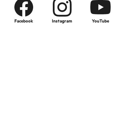
Facebook
Instagram
YouTube
Change language
Bildebank
Kurs og konferanse
Bransje