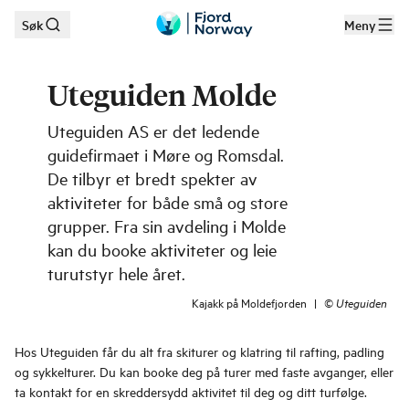
Søk
Meny
Hopp til hovedinnhold
Uteguiden Molde
Uteguiden AS er det ledende
guidefirmaet i Møre og Romsdal.
De tilbyr et bredt spekter av
aktiviteter for både små og store
grupper. Fra sin avdeling i Molde
kan du booke aktiviteter og leie
turutstyr hele året.
Kajakk på Moldefjorden
|
©
Uteguiden
Hos Uteguiden får du alt fra skiturer og klatring til rafting, padling
og sykkelturer. Du kan booke deg på turer med faste avganger, eller
ta kontakt for en skreddersydd aktivitet til deg og ditt turfølge.