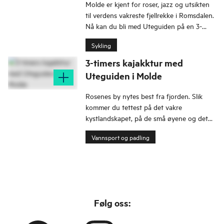
Molde er kjent for roser, jazz og utsikten
til verdens vakreste fjellrekke i Romsdalen.
Nå kan du bli med Uteguiden på en 3-
timers el-sykkeltur for å utforske denne
Sykling
fjordbyen på en deilig måte.
3-timers kajakktur med
Uteguiden i Molde
Rosenes by nytes best fra fjorden. Slik
kommer du tettest på det vakre
kystlandskapet, på de små øyene og det
rike dyrelivet.
Vannsport og padling
Følg oss: