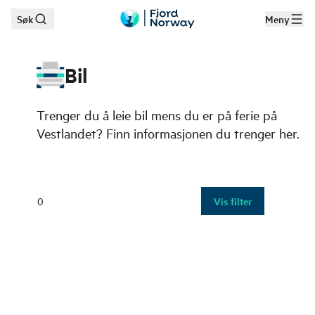
Søk
Meny
Hopp til hovedinnhold
Bil
Trenger du å leie bil mens du er på ferie på
Vestlandet? Finn informasjonen du trenger her.
0
Vis filter