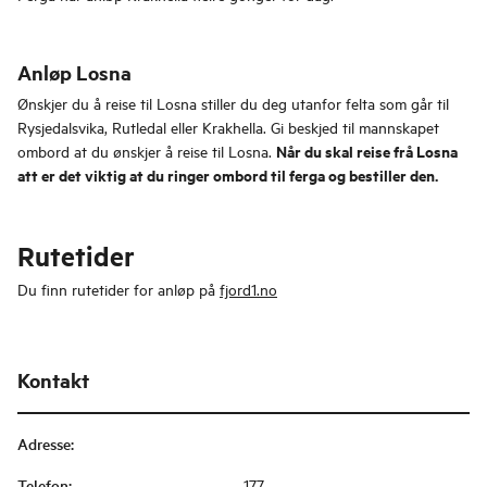
Anløp Losna
Ønskjer du å reise til Losna stiller du deg utanfor felta som går til
Rysjedalsvika, Rutledal eller Krakhella. Gi beskjed til mannskapet
Når du skal reise frå Losna
ombord at du ønskjer å reise til Losna.
att er det viktig at du ringer ombord til ferga og bestiller den.
Rutetider
Du finn rutetider for anløp på
fjord1.no
Kontakt
Adresse
:
Telefon
:
177