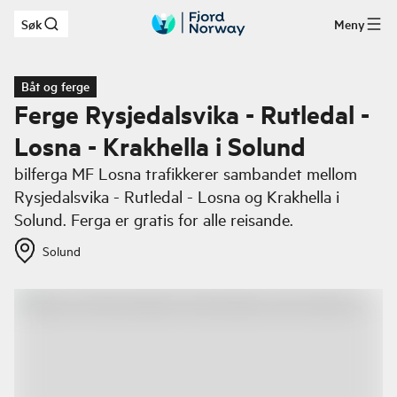
Søk
Meny
Hopp til hovedinnhold
Båt og ferge
Ferge Rysjedalsvika - Rutledal -
Losna - Krakhella i Solund
bilferga MF Losna trafikkerer sambandet mellom
Rysjedalsvika - Rutledal - Losna og Krakhella i
Solund. Ferga er gratis for alle reisande.
Solund