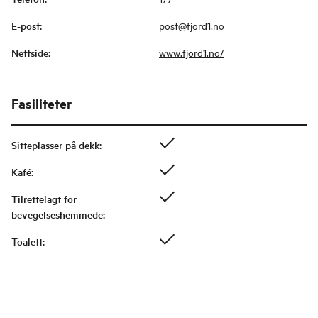
E-post
:
post@fjord1.no
Nettside
:
www.fjord1.no/
Fasiliteter
Sitteplasser på dekk
:
Kafé
:
Tilrettelagt for
bevegelseshemmede
:
Toalett
: