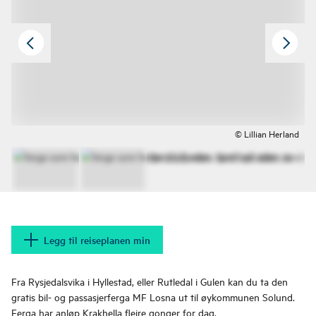
© Lillian Herland
Legg til reiseplanen min
Fra Rysjedalsvika i Hyllestad, eller Rutledal i Gulen kan du ta den
gratis bil- og passasjerferga MF Losna ut til øykommunen Solund.
Ferga har anløp Krakhella fleire gonger for dag.