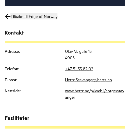
Tilbake til Edge of Norway
Kontakt
Adresse
:
Olav Vs gate 13
4005
Telefon
:
+47 51 53 82 02
E-post
:
Hertz.Stavanger@hertz.no
Nettside
:
www.hertz.no/p/leiebil/norge/stav
anger
Fasiliteter