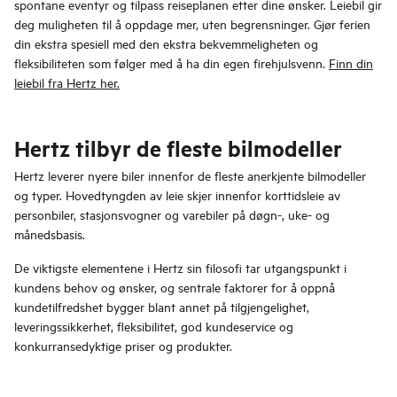
spontane eventyr og tilpass reiseplanen etter dine ønsker. Leiebil gir
deg muligheten til å oppdage mer, uten begrensninger. Gjør ferien
din ekstra spesiell med den ekstra bekvemmeligheten og
fleksibiliteten som følger med å ha din egen firehjulsvenn.
Finn din
leiebil fra Hertz her.
Hertz tilbyr de fleste bilmodeller
Hertz leverer nyere biler innenfor de fleste anerkjente bilmodeller
og typer. Hovedtyngden av leie skjer innenfor korttidsleie av
personbiler, stasjonsvogner og varebiler på døgn-, uke- og
månedsbasis.
De viktigste elementene i Hertz sin filosofi tar utgangspunkt i
kundens behov og ønsker, og sentrale faktorer for å oppnå
kundetilfredshet bygger blant annet på tilgjengelighet,
leveringssikkerhet, fleksibilitet, god kundeservice og
konkurransedyktige priser og produkter.