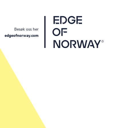
Besøk oss her
edgeofnorway.com