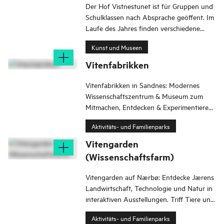
in Verbindung gebracht, und du siehst die
Der Hof Vistnestunet ist für Gruppen und
lokale Geschichte im internationalen
Schulklassen nach Absprache geöffent. Im
Zusammenhang.
Laufe des Jahres finden verschiedene
Aktivitäten statt, die Umgebungen lädt zu
Kunst und Museen
Spaziergängen ein.
Vitenfabrikken
Vitenfabrikken in Sandnes: Modernes
Wissenschaftszentrum & Museum zum
Mitmachen, Entdecken & Experimentieren
in Naturwissenschaften, Mathematik &
Aktivitäts- und Familienparks
Technik.
Vitengarden
(Wissenschaftsfarm)
Vitengarden auf Nærbø: Entdecke Jærens
Landwirtschaft, Technologie und Natur in
interaktiven Ausstellungen. Triff Tiere und
spring ins Heu!
Aktivitäts- und Familienparks