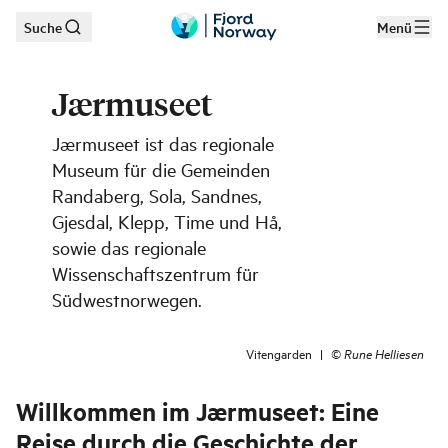
Suche
Menü
Zum Hauptinhalt
Jærmuseet
Jærmuseet ist das regionale
Museum für die Gemeinden
Randaberg, Sola, Sandnes,
Gjesdal, Klepp, Time und Hå,
sowie das regionale
Wissenschaftszentrum für
Südwestnorwegen.
Vitengarden
|
©
Rune Helliesen
Willkommen im Jærmuseet: Eine
Reise durch die Geschichte der