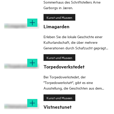
Sommerhaus des Schriftstellers Arne
Garborgs in Jæren.
Kunst und Museen
Limagarden
Erleben Sie die lokale Geschichte einer
Kulturlandschaft, die über mehrere
Generationen durch Schafzucht geprägt
wurde.
Kunst und Museen
Torpedoverkstedet
Bei Torpedoverkstedet, der
"Torpedowerkstatt", gibt es eine
Ausstellung, die Geschichten aus dem
Zweiten Weltkrieg vermittelt. Die
Kunst und Museen
Ausstellung schildert den Krieg durch die
Augen der Lokalbevölkerung. Deren
Vistnestunet
Geschichten werden mit dem Rest der Welt